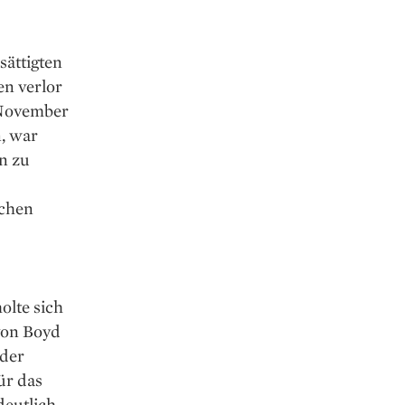
sättigten
n verlor
m November
, war
n zu
ichen
olte sich
von Boyd
 der
ür das
deutlich