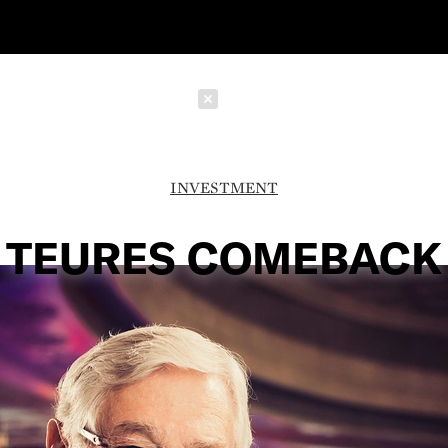
Schließen
INVESTMENT
TEURES COMEBACK