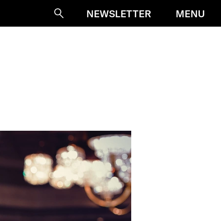
MENU
NEWSLETTER
Suche