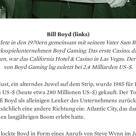
Bill Boyd (links)
ndete in den 1970ern gemeinsam mit seinem Vater Sam 
ksspielunternehmen Boyd Gaming. Das erste Casino, da
ten, war das California Hotel & Casino in Las Vegas. De
von Boyd Gaming lag zuletzt bei 2,4 Milliarden US-$.
ust, ein alterndes Juwel auf dem Strip, wurde 1985 für 
 US-$ (heute etwa 280 Millionen US-$) gekauft. Der To
eß Boyd als alleinigen Lenker des Unternehmens zurück
tsächlich eine andere Richtung ein: Atlantic City, das d
en langjährigen Boom erlebt hatte.
 lockte Boyd in Form eines Anrufs von Steve Wynn im Ja