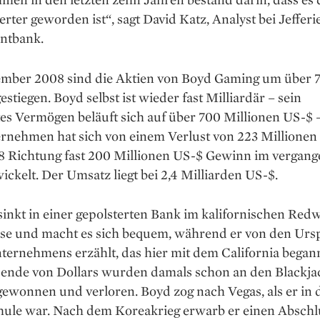
erter geworden ist“, sagt David Katz, Analyst bei ­Jefferi
ntbank.
ember 2008 sind die Aktien von Boyd Gaming um über 
estiegen. Boyd selbst ist wieder fast ­Milliardär – sein
es ­Vermögen beläuft sich auf über 700 Millionen US-$ 
rnehmen hat sich von ­einem Verlust von 223 Millionen
8 Richtung fast 200 Millionen US-$ Gewinn im vergan
ickelt. Der Umsatz liegt bei 2,4 Milliarden US-$.
inkt in einer gepolsterten Bank im kalifornischen ­Re
se und macht es sich bequem, während er von den Ur
ternehmens erzählt, das hier mit dem California began
ende von Dollars wurden damals schon an den Blackja
ewonnen und verloren. Boyd zog nach Vegas, als er in 
ule war. Nach dem ­Koreakrieg erwarb er einen Abschl