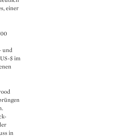
es, einer
700
– und
 US-$ im
genen
dwood
sprüngen
n.
ck-
der
uss in