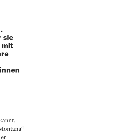
.
 sie
 mit
hre
rinnen
kannt.
Mon­tana“
der