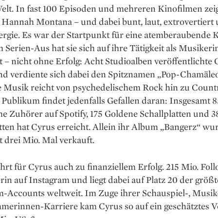
lt. In fast 100 Episoden und mehreren Kinofilmen zeig
 Hannah Montana – und dabei bunt, laut, extrovertiert
ergie. Es war der Startpunkt für eine atemberaubende K
m Serien-Aus hat sie sich auf ihre Tätigkeit als Musikeri
t – nicht ohne Erfolg: Acht Studioalben veröffentlichte
und verdiente sich dabei den Spitznamen „Pop-­Chamäle
e Musik reicht von psychedelischem Rock hin zu Count
Publikum findet jedenfalls Gefallen daran: ­Insgesamt 8
e Zuhörer auf ­Spotify, 175 Goldene Schallplatten und 3
tten hat Cyrus erreicht. Allein ihr Album „Bangerz“ wu
 drei Mio. Mal verkauft.
ührt für Cyrus auch zu finanziellem Erfolg. 215 Mio. Fol
rin auf Instagram und liegt dabei auf Platz 20 der größ
m-Accounts weltweit. Im Zuge ihrer Schauspiel-, Musik
merinnen-Karriere kam Cyrus so auf ein geschätztes 