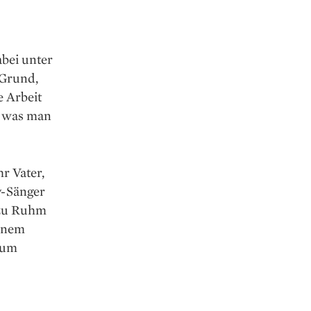
abei unter
 Grund,
e Arbeit
, was man
r Vater,
y-Sänger
 zu Ruhm
einem
kum