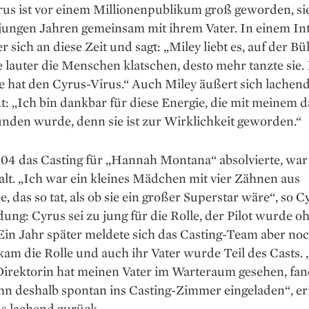
rus ist vor einem Millionenpublikum groß geworden, si
 jungen Jahren gemeinsam mit ihrem Vater. In einem In
er sich an diese Zeit und sagt: „Miley liebt es, auf der B
e lauter die Menschen klatschen, desto mehr tanzte sie.
ie hat den Cyrus-Virus.“ Auch Miley äußert sich lachen
: „Ich bin dankbar für diese Energie, die mit meinem 
nden wurde, denn sie ist zur Wirklichkeit geworden.“
004 das Casting für „Hannah Montana“ absolvierte, war 
 alt. „Ich war ein kleines Mädchen mit vier Zähnen aus
, das so tat, als ob sie ein großer Superstar wäre“, so C
ung: Cyrus sei zu jung für die Rolle, der Pilot wurde oh
Ein Jahr später meldete sich das Casting-Team aber noc
am die Rolle und auch ihr Vater wurde Teil des Casts. 
Direktorin hat meinen Vater im Warteraum gesehen, fan
hn deshalb spontan ins Casting-Zimmer eingeladen“, er
us lachend zurück.