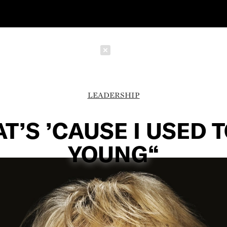
Schließen
LEADERSHIP
T’S ’CAUSE I USED 
YOUNG“