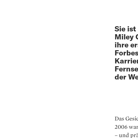
Sie ist
Miley 
ihre e
Forbes
Karrie
Fernse
der We
Das Gesi
2006 war
– und pr