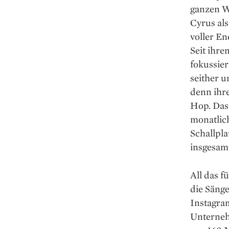
ganzen We
Cyrus als
voller En
Seit ihre
fokussier
seither 
denn ihr
Hop. Das 
monatlich
Schallpla
insgesamt
All das f
die Sänge
Instagra
Unterneh