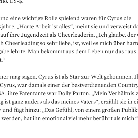
io. US-$.
nd eine wichtige Rolle spielend waren für Cyrus die
jahre. „Harte Arbeit ist alles“, meint sie und verweist d
uf ihre Jugendzeit als Cheer­leaderin. „Ich glaube, der
 Cheer­leading so sehr liebe, ist, weil es mich über hart
abe lehrte. Man bekommt aus dem Leben nur das raus
t.“
er mag sagen, Cyrus ist als Star zur Welt gekommen. Ih
y Cyrus, war damals einer der bestverdienenden Countr
A, ihre Patentante war Dolly Parton. „Mein Verhältnis
g ist ganz anders als das meines Vaters“, erzählt sie in 
w und fügt hinzu: „Das Gefühl, von einem großen Publi
u werden, hat ihn emotional viel mehr berührt als mich.“