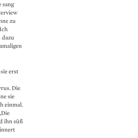
e sang
terview
ühne zu
 Ich
d dazu
damaligen
sie erst
yrus. Die
ne sie
h einmal.
„Die
d ihn süß
innert