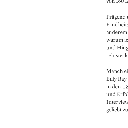
von 160 M
Prägend u
Kindheits
anderem a
warum ich
und Hing
rein­steck
Manch ein
Billy Ra
in den US
und Erfol
Intervie
geliebt z