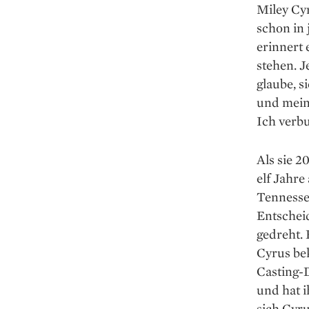
Miley Cy
schon in
erinnert 
stehen. J
glaube, s
und meint
Ich verbu
Als sie 2
elf Jahre
Tennessee
Entscheid
gedreht. 
Cyrus bek
Casting-
und hat i
sich Cyr