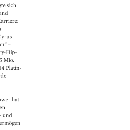
te sich
 und
arriere:
n
 Cyrus
on“ –
ry-Hip-
5 Mio.
84 Platin-
rde
lower hat
ten
- und
Vermögen