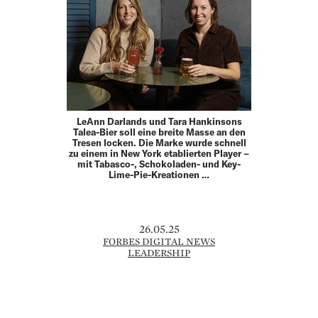
LeAnn Darlands und Tara Hankinsons
Talea-Bier soll eine breite Masse an den
Tresen locken. Die Marke wurde schnell
zu einem in New York etablierten Player –
mit Tabasco-, Schokoladen- und Key-
Lime-Pie-Kreationen …
26.05.25
FORBES DIGITAL NEWS
LEADERSHIP
META SETZT ALLES AUF KI:
DATENPOWER FÜR DEN GROSSEN V
ORSPRUNG