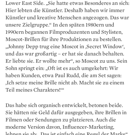
Lower East Side. „Sie hatte etwas Besonderes an sich:
Hier lebten die Künstler. Deshalb haben wir immer
Künstler und kreative Menschen angezogen. Das war
unsere Zielgruppe.“ In den späten 1980ern und
1990ern begannen Filmproduzenten und Stylisten,
Moscot-Brillen für ihre Produktionen zu bestellen.
„Johnny Depp trug eine Mos­cot in ‚Secret Window‘,
und das war großartig – er hat sie danach behalten.
Er liebte sie. Er wollte mehr“, so Moscot zu uns. Sein
Sohn springt ein: „Oft ist es auch umgekehrt: Wir
haben Kunden, etwa Paul Rudd, die am Set sagen:
‚Ich setze meine Brille nicht ab. Macht sie zu einem
Teil meines Charakters!‘“
Das habe sich organisch entwickelt, betonen beide.
Sie hätten nie Geld dafür ausgegeben, ihre Brillen in
Filmen oder Sendungen zu platzieren. Auch die
moderne Version davon, Influencer-Marketing,
lehnen sie ab: „Das ist einfach eine Regel der Marke“,