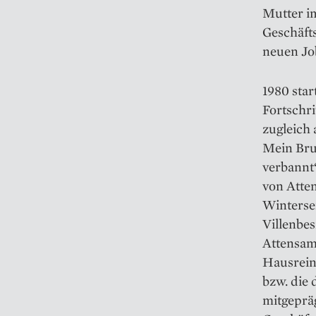
Mutter im
Geschäft
neuen Job
1980 star
Fortschri
zugleich 
Mein Bru
verbannt
von Atte
Winterser
Villenbes
Attensam
Hausrein
bzw. die 
mitgepräg