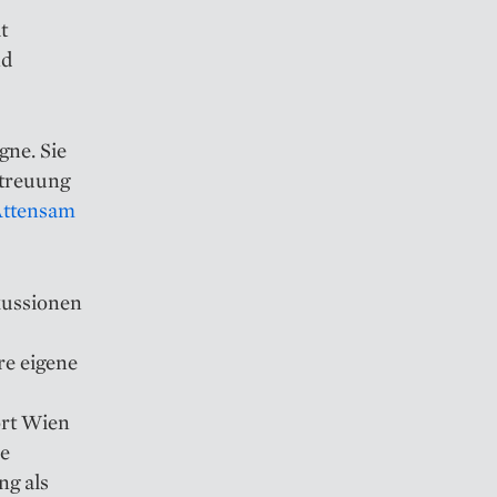
t
nd
gne. Sie
etreuung
ttensam
kussionen
re eigene
ort Wien
ke
ng als