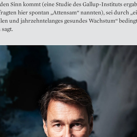
 den Sinn kommt (eine Studie des Gallup-Instituts ergab
ragten hier spontan „Attensam“ nannten), sei durch „e
llen und jahrzehntelanges gesundes Wachstum“ bedingt
sagt.