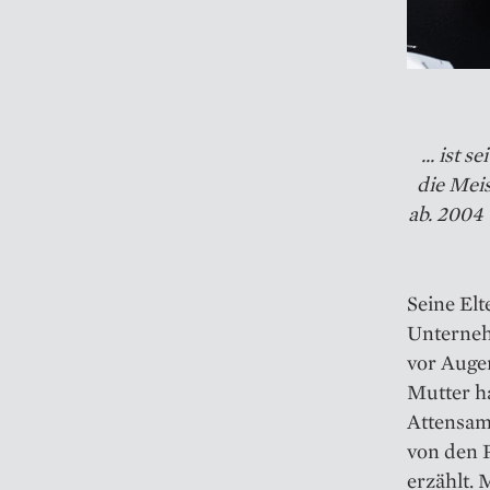
... ist 
die Mei
ab. 2004 
Seine Elt
Unterneh
vor Augen
Mutter ha
Attensam
von den 
erzählt. 