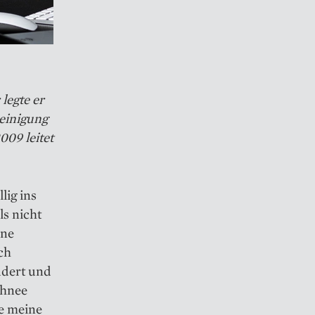
 legte er
einigung
009 leitet
lig ins
s nicht
ine
ch
udert und
chnee
ie meine