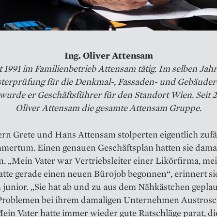
Ing. Oliver Attensam
seit 1991 im Familienbetrieb Attensam tätig. Im selben Jahr
sterprüfung für die Denkmal-, Fassaden- und Gebäuder
wurde er Geschäftsführer für den Standort Wien. Seit 2
Oliver Attensam die gesamte Attensam Gruppe.
ern Grete und Hans Attensam stolperten eigentlich zufäl
mertum. Einen genauen Geschäftsplan hatten sie damal
. „Mein Vater war Vertriebsleiter einer Likörfirma, me
tte gerade einen neuen Bürojob begonnen“, erinnert si
 junior. „Sie hat ab und zu aus dem Nähkästchen gepla
Problemen bei ihrem damaligen Unternehmen Austros
Mein Vater hatte immer wieder gute Ratschläge parat, d