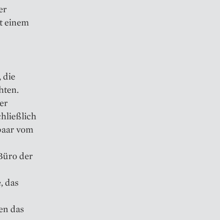
er
t einem
 die
hten.
er
hließlich
paar vom
Büro der
, das
en das