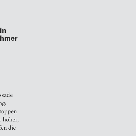
in
ehmer
ssade
ng:
stoppen
r höher,
fen die