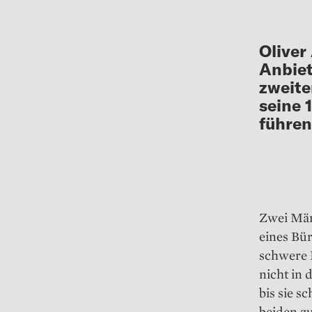
Oliver
Anbiet
zweite
seine 
führen
Zwei Män
eines Bü
schwere 
nicht in 
bis sie s
beiden z