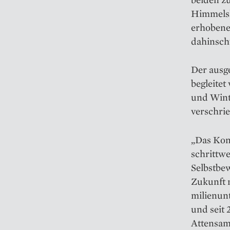
Himmelsk
erhobene
dahinsch
Der ausge
begleitet
und Winte
verschri
„Das Kon
schrittwe
Selbstbew
Zukunft n
milienun
und seit 
Attensam