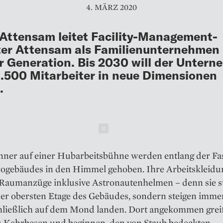
4. MÄRZ 2020
 Attensam leitet Facility-Management-
er Attensam als Familienunternehmen 
r Generation. Bis 2030 will der Untern
1.500 Mitarbeiter in neue Dimensionen
.
Schließen
ner auf einer Hubarbeitsbühne werden entlang der Fa
rogebäudes in den Himmel gehoben. Ihre Arbeitskleidu
Raumanzüge inklusive Astronautenhelmen – denn sie 
der obersten Etage des Gebäudes, sondern steigen imme
chließlich auf dem Mond landen. Dort an­gekommen grei
u Kehrbesen und beginnen, den von Staub bedeckten