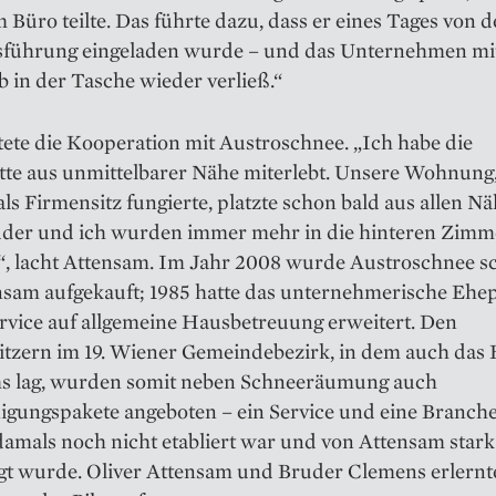
 Büro teilte. Das führte dazu, dass er eines Tages von d
sführung eingeladen wurde – und das Unternehmen mi
 in der Tasche wieder verließ.“
tete die Kooperation mit Austroschnee. „Ich habe die
tte aus unmittelbarer Nähe miterlebt. Unsere Wohnung,
als Firmensitz fungierte, platzte schon bald aus allen Nä
der und ich wurden immer mehr in die hinteren Zimm
“, lacht Attensam. Im Jahr 2008 wurde Austroschnee sc
nsam aufgekauft; 1985 hatte das unternehmerische Ehe
vice auf allgemeine Haus­betreuung erweitert. Den
itzern im 19. Wiener Gemeindebezirk, in dem auch das 
s lag, wurden somit neben Schnee­räumung auch
igungspakete angeboten – ein Service und eine Branche
damals noch nicht etabliert war und von Attensam stark
t wurde. Oliver Att­en­sam und Bruder Clemens er­lern­t