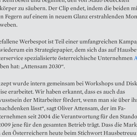
örper zu säubern. Der Clip endet, indem die beiden mi
n Fegern auf einem in neuem Glanz erstrahlenden Mo
weben.
fallene Werbespot ist Teil einer umfangreichen Kam­pa
 wiederum ein Strategiepapier, dem sich das auf Hausb
rservice spezialisierte österreichische Un­ternehmen
A
eben hat: „Attensam 2030“.
zept wurde intern gemeinsam bei Workshops und Dis
ise erarbeitet. Wir haben erkannt, dass es auch das
usstsein der Mitarbeiter fördert, wenn man sie über ih
achdenken lässt“, sagt Oliver Attensam, der im Fa­
ternehmen seit 2004 die Verantwortung für den Stand
2009 jene für den gesamten Betrieb trägt. Dass die Mar
 den Österreichern heute beim Stichwort Hausbetreuu