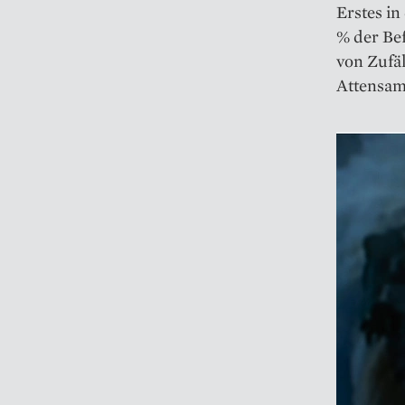
Erstes in
% der Bef
von Zufä
Attensam 