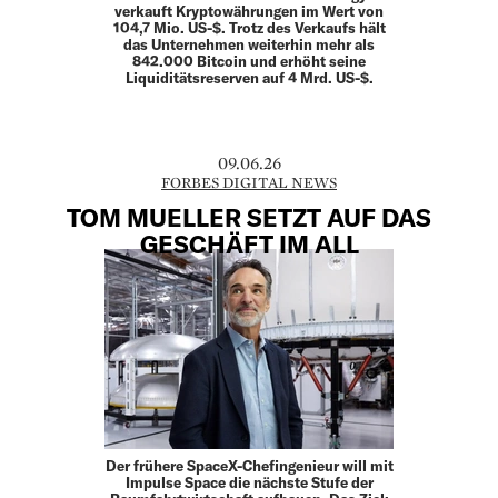
verkauft Kryptowährungen im Wert von
104,7 Mio. US-$. Trotz des Verkaufs hält
das Unternehmen weiterhin mehr als
842.000 Bitcoin und erhöht seine
Liquiditätsreserven auf 4 Mrd. US-$.
09.06.26
FORBES DIGITAL NEWS
TOM MUELLER SETZT AUF DAS
GESCHÄFT IM ALL
Der frühere SpaceX-Chefingenieur will mit
Impulse Space die nächste Stufe der