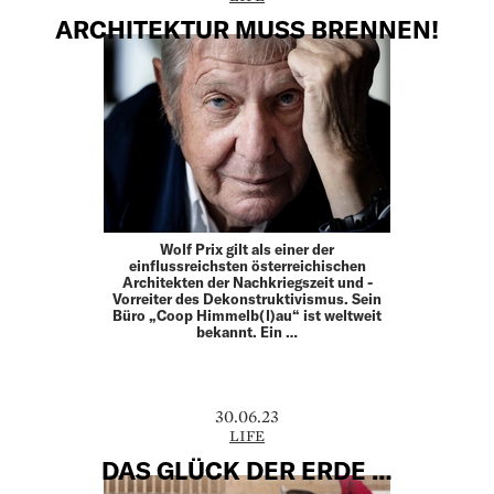
ARCHITEKTUR MUSS BRENNEN!
Wolf Prix gilt als einer der
einflussreichsten ­öster­­reichischen
Architekten der Nachkriegszeit und ­
Vorreiter des ­De­konstruktivismus. Sein
Büro „Coop ­Himmelb(l)au“ ist ­weltweit
bekannt. Ein …
30.06.23
LIFE
DAS GLÜCK DER ERDE …