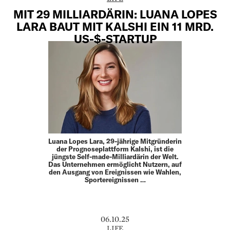
MIT 29 MILLIARDÄRIN: LUANA LOPES
LARA BAUT MIT KALSHI EIN 11 MRD.
US-$-STARTUP
Luana Lopes Lara, 29-jährige Mitgründerin
der Prognoseplattform Kalshi, ist die
jüngste Self-made-Milliardärin der Welt.
Das Unternehmen ermöglicht Nutzern, auf
den Ausgang von Ereignissen wie Wahlen,
Sportereignissen …
06.10.25
LIFE