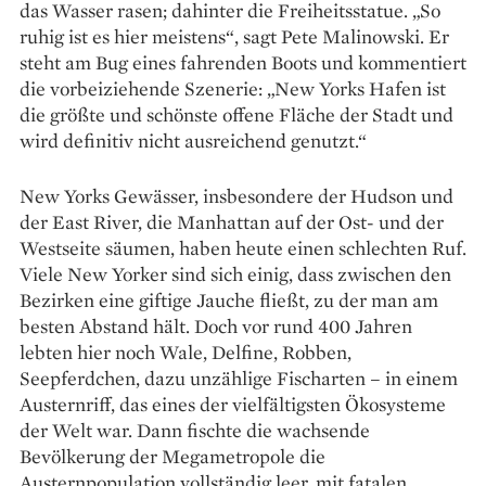
das Wasser rasen; dahinter die Freiheitsstatue. „So
ruhig ist es hier meistens“, sagt Pete Malinowski. Er
steht am Bug eines fahrenden Boots und kommentiert
die vorbeiziehende Szenerie: „New Yorks Hafen ist
die größte und schönste offene Fläche der Stadt und
wird definitiv nicht ausreichend genutzt.“
New Yorks Gewässer, ins­besondere der Hudson und
der East River, die Manhattan auf der Ost- und der
Westseite säumen, haben heute einen schlechten Ruf.
Viele New Yorker sind sich einig, dass zwischen den
Bezirken eine giftige Jauche fließt, zu der man am
besten Abstand hält. Doch vor rund 400 Jahren
lebten hier noch Wale, Delfine, Robben,
Seepferdchen, dazu unzählige Fischarten – in einem
Austernriff, das eines der vielfältigsten Ökosysteme
der Welt war. Dann fischte die wachsende
Bevölkerung der Megametropole die
Austernpopulation vollständig leer, mit fatalen