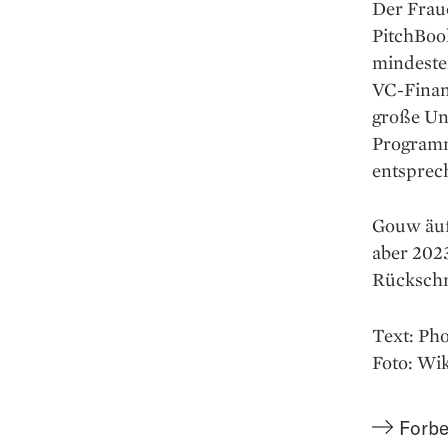
Der Frau
PitchBoo
mindeste
VC-Finan
große Un
Programm
entsprech
Gouw äuß
aber 2023
Rückschri
Text: Ph
Foto: W
Forbe