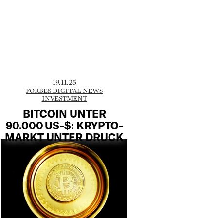
19.11.25
FORBES DIGITAL NEWS
INVESTMENT
BITCOIN UNTER
90.000 US‑$: KRYPTO-
MARKT UNTER DRUCK