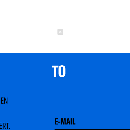
Schließen
TO 
MEN
ERT.