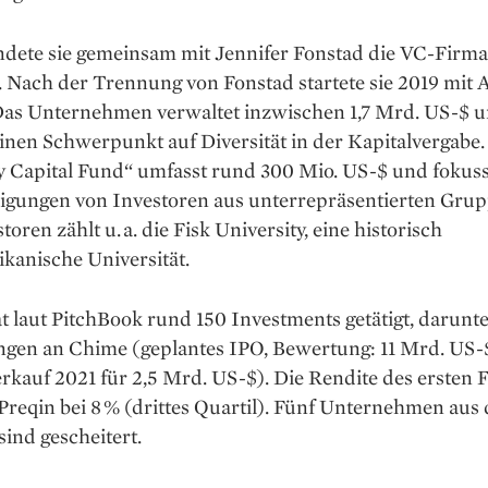
ndete sie gemeinsam mit Jennifer Fonstad die VC-Firma
. Nach der Trennung von Fonstad startete sie 2019 mit
 Das Unternehmen verwaltet inzwischen 1,7 Mrd. US-$ 
einen Schwerpunkt auf Diversität in der Kapitalvergabe.
y Capital Fund“ umfasst rund 300 Mio. US-$ und fokuss
iligungen von Investoren aus unterrepräsentierten Gru
toren zählt u. a. die Fisk University, eine historisch
kanische Universität.
 laut PitchBook rund 150 Investments getätigt, darunt
ungen an Chime (geplantes IPO, Bewertung: 11 Mrd. US-
rkauf 2021 für 2,5 Mrd. US-$). Die Rendite des ersten 
t Preqin bei 8 % (drittes Quartil). Fünf Unternehmen aus
 sind gescheitert.