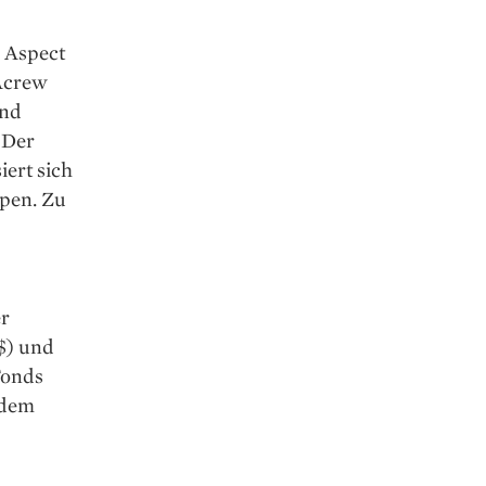
 Aspect
 Acrew
und
 Der
iert sich
ppen. Zu
er
$) und
Fonds
 dem