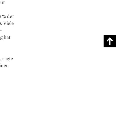
aut
2 % der
. Viele
-
g hat
 sagte
einen