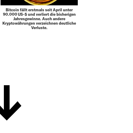
Bitcoin fällt erstmals seit April unter
90.000 US‑$ und verliert die bisherigen
Jahresgewinne. Auch andere
Kryptowährungen verzeichnen deutliche
Verluste.