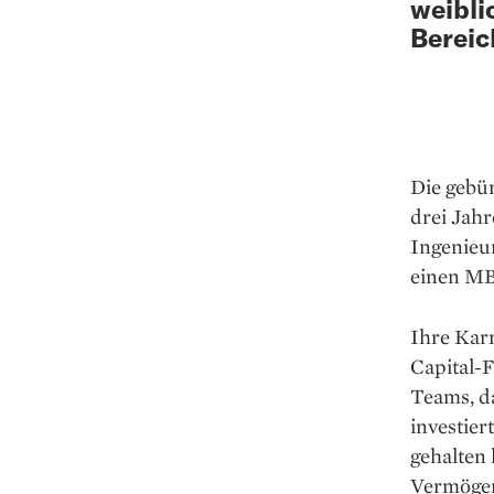
weibli
Bereic
Die gebür
drei Jahr
Ingenieu
einen MB
Ihre Karr
Capital-F
Teams, d
investier
gehalten 
Vermögen