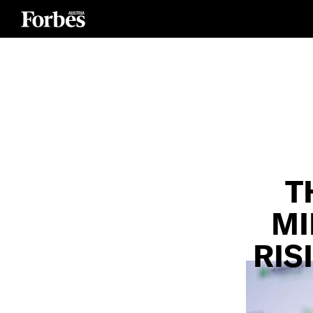
T
MI
RIS