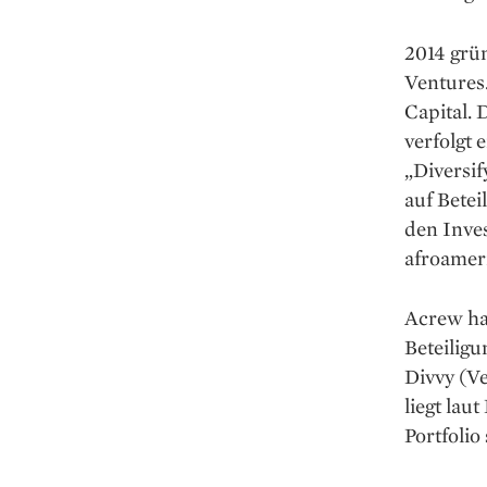
2014 grü
Ventures
Capital.
verfolgt 
„Diversif
auf Bete
den Inves
afroameri
Acrew hat
Beteilig
Divvy (Ve
liegt lau
Portfolio