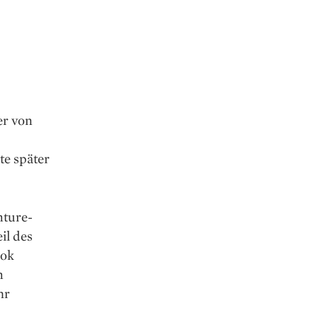
-
er von
te später
nture-
il des
ook
n
hr