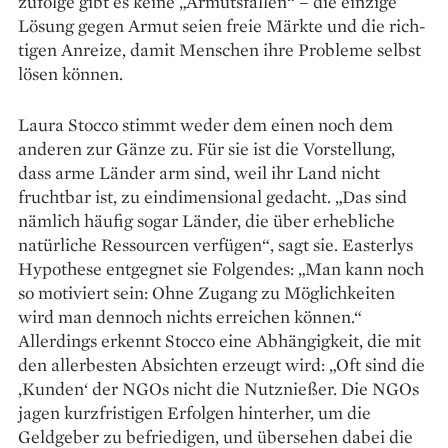
zufolge gibt es keine „Armutsfallen“ – die einzige
Lösung gegen Armut seien freie Märkte und die rich­
tigen Anreize, damit Menschen ihre Probleme selbst
lösen können.
Laura Stocco stimmt weder dem einen noch dem
anderen zur Gänze zu. Für sie ist die Vorstellung,
dass arme Länder arm sind, weil ihr Land nicht
fruchtbar ist, zu eindimensional gedacht. „Das sind
nämlich häufig sogar Länder, die über erhebliche
natürliche Ressourcen ver­fügen“, sagt sie. Easterlys
Hypothese entgegnet sie Folgendes: „Man kann noch
so motiviert sein: Ohne Zugang zu Möglichkeiten
wird man dennoch nichts erreichen können.“
Allerdings erkennt Stocco eine Abhängigkeit, die mit
den allerbesten Absichten erzeugt wird: „Oft sind die
‚Kunden‘ der NGOs nicht die Nutznießer. Die NGOs
jagen kurzfristigen Erfolgen hinterher, um die
Geldgeber zu befriedigen, und übersehen dabei die