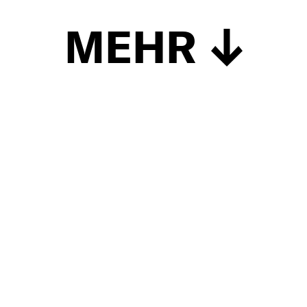
MEHR
Schließen
UP TO DATE
MIT DEM FORBES-NEWSLETTER BEKOMMEN SIE
REGELMÄSSIG DIE SPANNENDSTEN ARTIKEL SOWIE