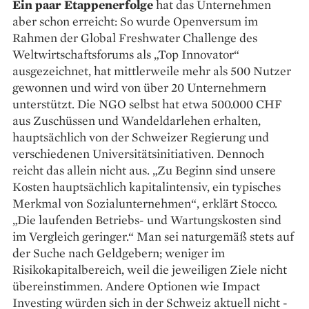
Ein paar Etappenerfolge
hat das Unter­nehmen
aber schon erreicht: So wurde Openversum im
Rahmen der Global Freshwater Challenge des
Weltwirtschaftsforums als „Top Innovator“
ausgezeichnet, hat mittlerweile mehr als 500 Nutzer
gewonnen und wird von über 20 Unternehmern
unterstützt. Die NGO selbst hat etwa 500.000 CHF
aus Zuschüssen und Wandel­darlehen erhalten,
hauptsächlich von der Schweizer Regierung und
verschiedenen Universitätsinitiativen. Dennoch
reicht das allein nicht aus. „Zu Beginn sind unsere
Kosten hauptsächlich kapitalintensiv, ein typisches
Merkmal von Sozialunternehmen“, erklärt Stocco.
„Die laufenden Betriebs- und Wartungskosten sind
im Vergleich geringer.“ Man sei naturgemäß stets auf
der Suche nach Geld­gebern; weniger im
Risikokapitalbereich, weil die jeweiligen Ziele nicht
übereinstimmen. Andere Optionen wie Impact
Investing würden sich in der Schweiz aktuell nicht ­