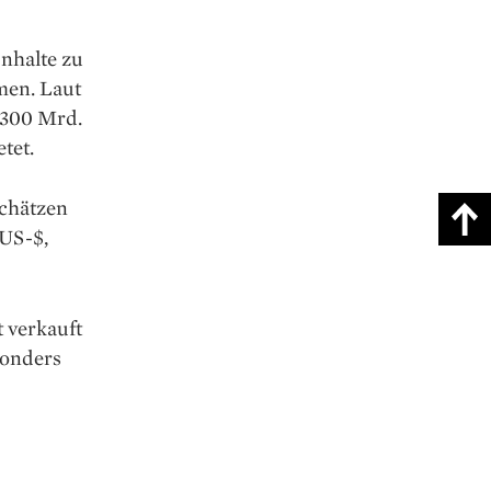
Inhalte zu
men. Laut
 300 Mrd.
tet.
schätzen
 US-$,
 verkauft
sonders