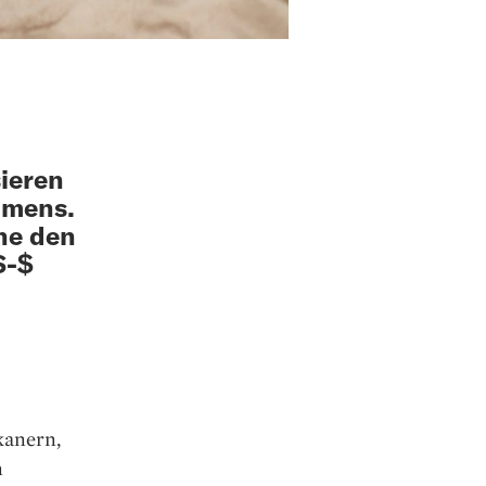
sieren
hmens.
ne den
S-$
kanern,
n