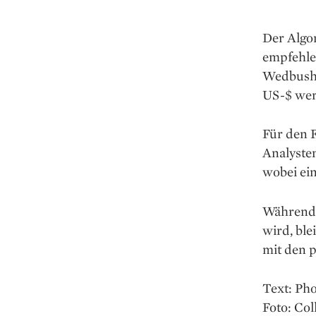
Der Algor
empfehle
Wedbush-
US-$ wert
Für den F
Analyste
wobei ein
Während 
wird, ble
mit den 
Text: Ph
Foto: Col