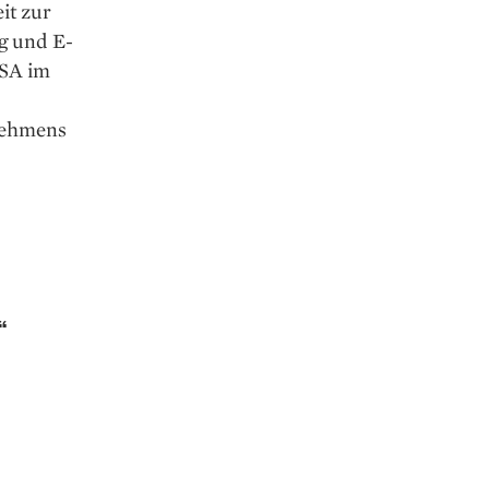
it zur
g und E-
USA im
nehmens
“