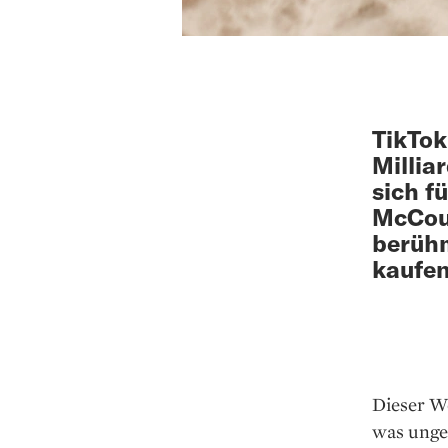
TikTok
Millia
sich f
McCour
berühm
kaufe
Dieser We
was unge