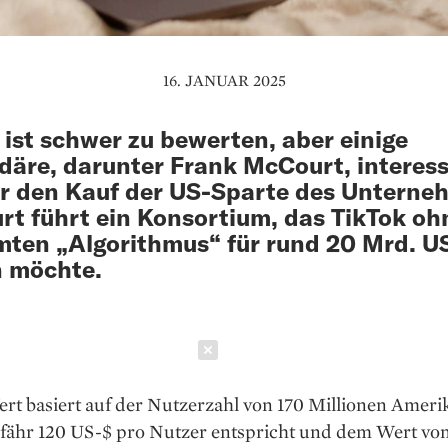
16. JANUAR 2025
 ist schwer zu bewerten, aber einige
rdäre, darunter Frank McCourt, interes
ür den Kauf der US-Sparte des Unterne
t führt ein Konsortium, das TikTok oh
ten „Algorithmus“ für rund 20 Mrd. U
n möchte.
Schließen
rt basiert auf der Nutzerzahl von 170 Millionen Ameri
fähr 120 US-$ pro Nutzer entspricht und dem Wert vo