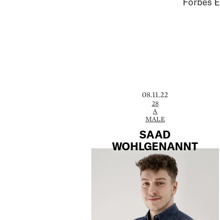
Forbes E
08.11.22
28
A
MALE
SAAD
WOHLGENANNT