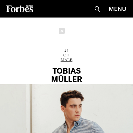
MENU
Suche
Schließen
25
CH
MALE
TOBIAS
MÜLLER