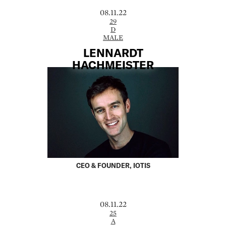
08.11.22
29
D
MALE
LENNARDT
HACHMEISTER
CEO & FOUNDER, IOTIS
08.11.22
25
A