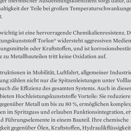
ger thermischer Ausdehnungskoeffizient sorgt dafür, da
altigkeit der Teile bei großen Temperaturschwankun
.
ichtig ist eine hervorragende Chemikalienresistenz. D
tungskunststoff Torlon® widersteht aggressiven Medien
ungsmitteln oder Kraftstoffen, und ist korrosionsbestä
 zu Metallbauteilen tritt keine Oxidation auf.
ruktionen in Mobilität, Luftfahrt, allgemeiner Industr
ung zählen nicht nur die Spitzenleistungen unter Volllas
uch die Effizienz des gesamten Systems. Auch in diese
bieten Hochleistungskunststoffe Vorteile: Sie reduzier
gegenüber Metall um bis zu 80 %, ermöglichen komple
en im Spritzguss und erlauben Funktionsintegration, e
nd Führungselemente in einem Bauteil. Ihre chemische
keit gegenüber Ölen, Kraftstoffen, Hydraulikflüssigkei