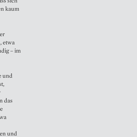
ss sich
gen kaum
er
, etwa
ndig – im
ie und
t,
r
en das
xe
twa
ten und