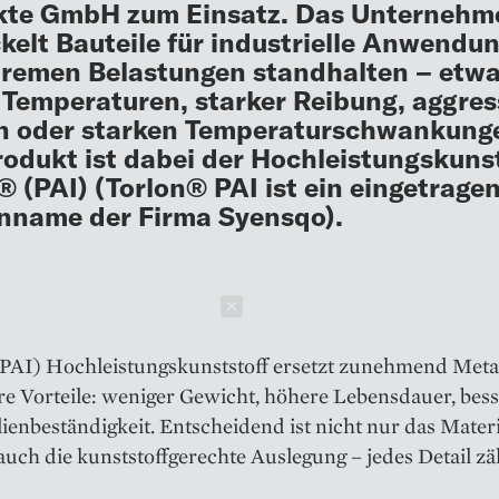
kte GmbH zum Einsatz. Das Unternehm
kelt Bauteile für industrielle Anwendu
tremen Belastungen standhalten – etw
Temperaturen, starker Reibung, aggres
n oder starken Temperaturschwankung
odukt ist dabei der Hochleistungskuns
® (PAI) (Torlon® PAI ist ein eingetrage
nname der Firma Syensqo).
Schließen
(PAI) Hochleistungskunststoff ersetzt zunehmend Meta
are Vorteile: weniger Gewicht, höhere Lebensdauer, bes
enbeständigkeit. Entscheidend ist nicht nur das Materi
uch die kunststoffgerechte Auslegung – jedes Detail zäh