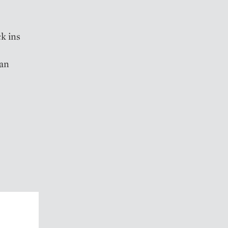
k ins
 an