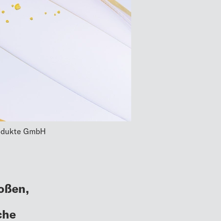
rodukte GmbH
oßen,
che