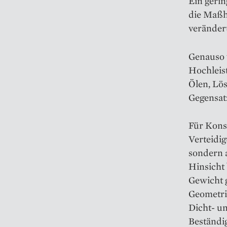
Ein gerin
die Maßh
verändert
Genauso w
Hochleis
Ölen, Lös
Gegensatz
Für Konst
Verteidig
sondern a
Hinsicht 
Gewicht 
Geometri
Dicht- u
Beständig