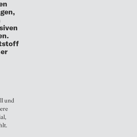
en
ngen,
a
siven
en.
tstoff
ner
ll und
sere
al,
lt.