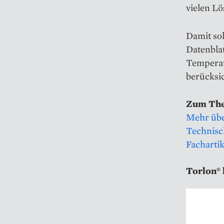
vielen Lö
Damit sol
Datenblat
Temperat
berücksic
Zum Th
Mehr übe
Technisc
Facharti
Torlon® 