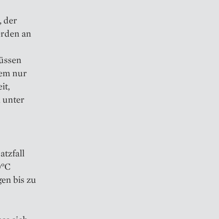
, der
rden an
müssen
dem nur
it,
h unter
atzfall
0°C
en bis zu