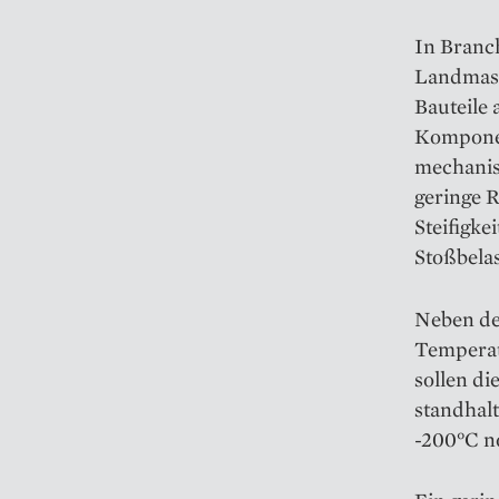
In Branc
Landmasc
Bauteile 
Komponen
mechanis
geringe R
Steifigke
Stoßbela
Neben de
Temperatu
sollen d
standhal
-200°C no