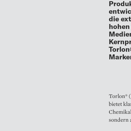
Produ
entwic
die ex
hohen 
Medie
Kernpr
Torlon
Marke
Torlon® 
bietet kl
Chemikali
sondern a