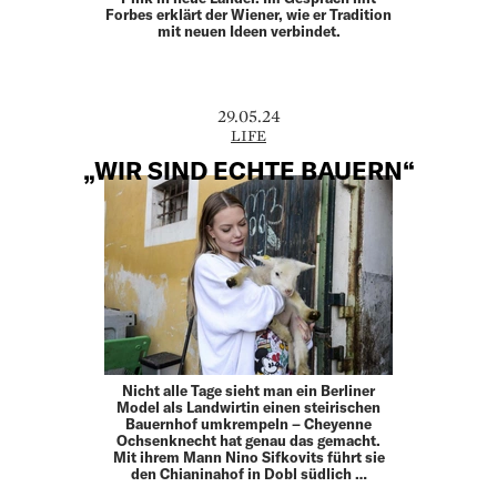
Forbes erklärt der Wiener, wie er Tradition
mit neuen Ideen verbindet.
29.05.24
LIFE
„WIR SIND ECHTE BAUERN“
Nicht alle Tage sieht man ein Berliner
Model als Landwirtin einen steirischen
Bauernhof umkrempeln – Cheyenne
Ochsenknecht hat genau das gemacht.
Mit ihrem Mann Nino Sifkovits führt sie
den Chianinahof in Dobl südlich …