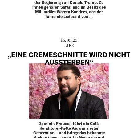
der Regierung von Donald Trump. Zu
ihnen gehören Safariland im Besitz des
Milliardärs Warren Kanders, das der
führende Lieferant von …
16.05.25
LIFE
„EINE CREMESCHNITTE WIRD NICHT
AUSSTERBEN“
Dominik Prousek führt die Café-
Konditorei-Kette Aida in vierter
Generation – und bringt das bekannte
Pink in neue Länder. Im Gespräch mit