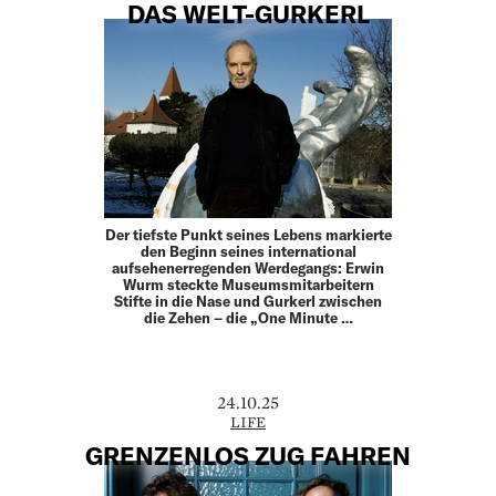
DAS WELT-GURKERL
Der tiefste Punkt seines Lebens markierte
den Beginn seines international
aufsehenerregenden Werdegangs: Erwin
Wurm steckte Museumsmitarbeitern
Stifte in die Nase und Gurkerl zwischen
die Zehen – die „One Minute …
24.10.25
LIFE
GRENZENLOS ZUG FAHREN