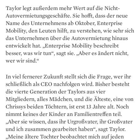
Taylor legt außerdem mehr Wert auf die Nicht-
Autovermietungsgeschäfte. Sie hofft, dass der neue
Name des Unternehmens ab Oktober, Enterprise
Mobility, den Leuten hilft, zu verstehen, wie sehr sich
das Unternehmen über die Auto­vermietung hinaus
entwickelt hat. „Enterprise Mobility beschreibt
besser, was wir tun“, sagt sie. „Aber es ändert nicht,
wer wir sind.“
In viel fernerer Zukunft stellt sich die Frage, wer ihr
schließlich als CEO nachfolgen wird. Bisher besteht
die vierte Generation der ­Taylors aus vier
Mitgliedern, alles Mädchen, und die ­Älteste, eine von
Chrissys beiden Töchtern, ist erst 13 Jahre alt. Noch
nimmt keines der Kinder an ­Familientreffen teil.
„Aber sie wissen, dass ihr ­Urgroßvater, ihr Großvater
und ich zusammen gearbeitet haben“, sagt Taylor.
„Meine ältere Tochter beobachtet mich auf jeden