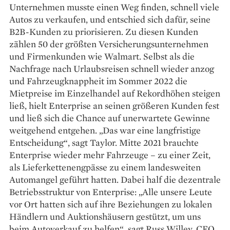
Unternehmen musste einen Weg finden, schnell viele
Autos zu verkaufen, und entschied sich dafür, seine
B2B-Kunden zu priorisieren. Zu diesen Kunden
zählen 50 der größten Versicherungsunternehmen
und Firmenkunden wie Walmart. Selbst als die
Nachfrage nach Urlaubsreisen schnell wieder anzog
und Fahrzeugknappheit im Sommer 2022 die
Mietpreise im Einzelhandel auf Rekordhöhen steigen
ließ, hielt Enterprise an seinen größeren Kunden fest
und ließ sich die Chance auf unerwartete Gewinne
weitgehend entgehen. „Das war eine langfristige
Entscheidung“, sagt Taylor. Mitte 2021 brauchte
Enterprise wieder mehr Fahrzeuge – zu einer Zeit,
als Lieferkettenengpässe zu einem landesweiten
Automangel geführt hatten. Dabei half die dezentrale
Betriebsstruktur von Enterprise: „Alle unsere Leute
vor Ort hatten sich auf ihre Beziehungen zu lokalen
Händlern und Auktions­häusern gestützt, um uns
beim Autoverkauf zu helfen“, sagt Russ Willey, CFO