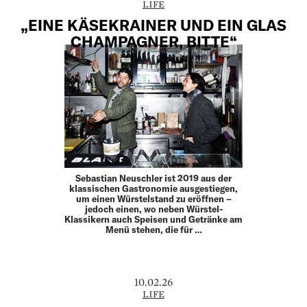
LIFE
„EINE KÄSEKRAINER UND EIN GLAS
CHAMPAGNER, BITTE“
Sebastian Neuschler ist 2019 aus der
klassischen ­Gastronomie ausgestiegen,
um einen Würstelstand zu ­eröffnen –
jedoch einen, wo neben Würstel-
Klassikern auch Speisen und Getränke am
Menü stehen, die für …
10.02.26
LIFE