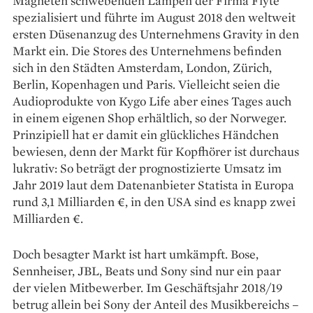
Magneten schwebenden Lampen der Firma Flyte
spezialisiert und führte im August 2018 den weltweit
ersten Düsenanzug des Unternehmens Gravity in den
Markt ein. Die Stores des Unternehmens befinden
sich in den Städten Amsterdam, London, Zürich,
Berlin, Kopenhagen und Paris. Vielleicht seien die
Audioprodukte von Kygo Life aber eines Tages auch
in einem eigenen Shop erhältlich, so der Norweger.
Prinzipiell hat er damit ein glückliches Händchen
bewiesen, denn der Markt für Kopf­hörer ist durchaus
lukrativ: So beträgt der prognostizierte Umsatz im
Jahr 2019 laut dem Datenanbieter Statista in Europa
rund 3,1 Milliarden €, in den USA sind es knapp zwei
Milliarden €.
Doch besagter Markt ist hart umkämpft. Bose,
Sennheiser, JBL, Beats und Sony sind nur ein paar
der vielen Mitbewerber. Im Geschäftsjahr 2018/19
betrug allein bei Sony der Anteil des Musikbereichs –