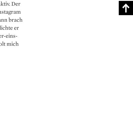
ktiv. Der
Instagram
ann brach
ichte er
r-eins-
olt mich