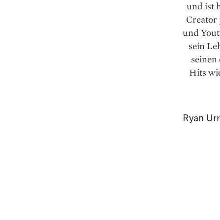
und ist 
Creator 
und Yout
sein Le
seinen
Hits wi
Ryan Ur