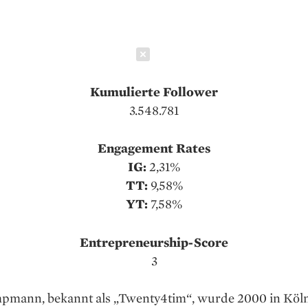
Schließen
Kumulierte Follower
3.548.781
Engagement Rates
IG:
2,31%
TT:
9,58%
YT:
7,58%
Entrepreneurship-Score
3
mann, bekannt als „Twenty4tim“, wurde 2000 in Köl