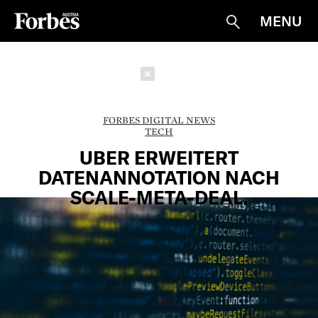
MENU
Suche
Schließen
FORBES DIGITAL NEWS
TECH
UBER ERWEITERT
DATENANNOTATION NACH
SCALE-META-DEAL.