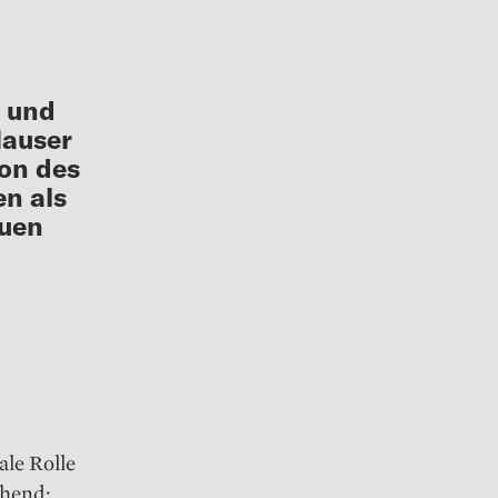
r und
Hauser
ion des
en als
euen
ale Rolle
chend: