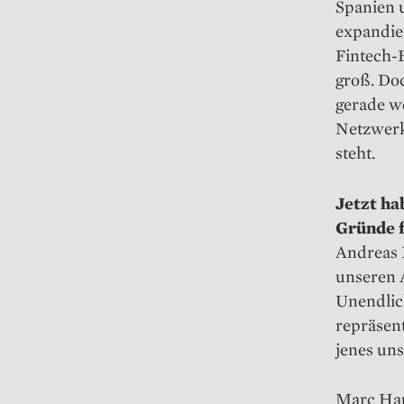
Spanien 
expandier
Fintech-
groß. Do
gerade we
Netzwerk
steht.
Jetzt ha
Gründe f
Andreas I
unseren A
Unendlich
repräsent
jenes uns
Marc Haus