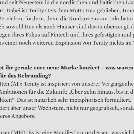
und seit Neuestem in die nordischen und baltischen Lä
t. Dabei ist Tenity stets dem Motto treu geblieben, Inn
­Bereich zu fördern, denn die Konkurrenz am Inkubator
ch sowohl Iten als auch Hauser sind davon überzeugt, d
gen ihres Fokus auf Fintech und ihres gefestigten und
s einer noch weiteren Expansion von Tenity nichts im
bt ihr gerade eure neue ­Marke lanciert – was waren
ür das Rebranding?
ten (AI): Tenity ist inspiriert von unserer Vergangenhe
mbitionen für die Zukunft: „Über zehn hinaus, bis in d
keit“. Das ist natürlich sehr metaphorisch formuliert,
iert aber unser Wachstum, nicht nur geografisch, sond
eres Angebots.
er (MH): Es ist eine Manifestierung dessen, was sich 