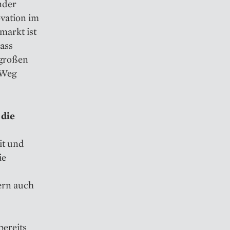
nder
ovation im
markt ist
ass
 großen
 Weg
 die
it und
ie
ern auch
bereits