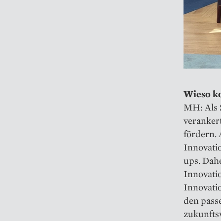
Wieso k
MH: Als S
verankert
fördern. 
Innovatio
ups. Dah
Innovatio
Innovatio
den pass
zukunfts