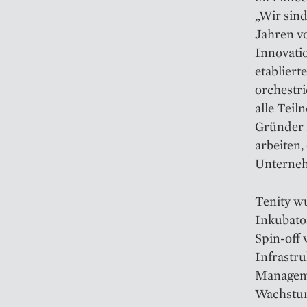
„Wir sind
Jahren v
Innovati
etablier
orchestri
alle Teil
Gründer 
arbeiten,
Unterneh
Tenity wu
Inkubato
Spin-off
Infrastru
Manageme
Wachstum 