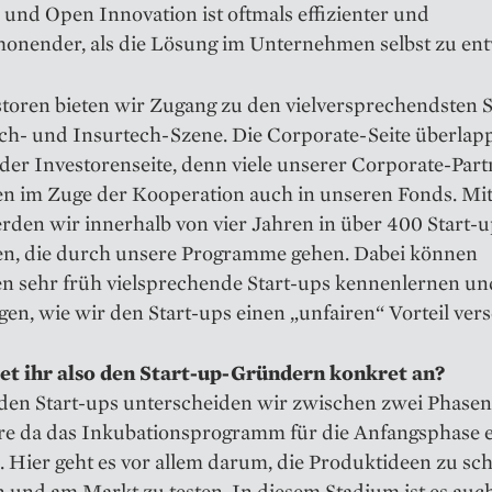
 und Open Innovation ist oftmals effizienter und
honender, als die Lösung im Unternehmen selbst zu ent
toren bieten wir Zugang zu den vielversprechendsten S
ch- und Insurtech-Szene. Die Corporate-Seite überlapp
der Investorenseite, denn viele unserer Corporate-Part
ren im Zuge der Kooperation auch in unseren Fonds. Mi
rden wir innerhalb von vier Jahren in über 400 Start-
ren, die durch unsere Programme gehen. Dabei können
en sehr früh vielsprechende Start-ups kennenlernen un
gen, wie wir den Start-ups einen „unfairen“ Vorteil vers
et ihr also den Start-up-Gründern konkret an?
den Start-ups unterscheiden wir zwischen zwei Phase
re da das Inkubationsprogramm für die Anfangsphase 
. Hier geht es vor allem darum, die Produktideen zu sch
n und am Markt zu testen. In diesem Stadium ist es auch