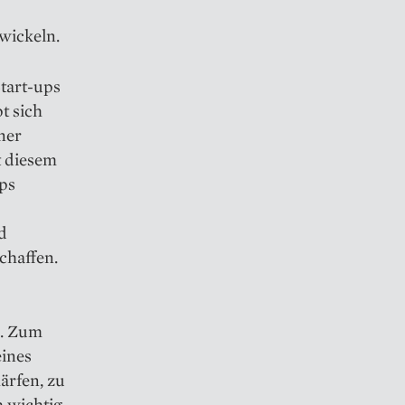
wickeln.
tart-ups
t sich
ner
t diesem
ups
d
chaffen.
n. Zum
eines
ärfen, zu
 wichtig,