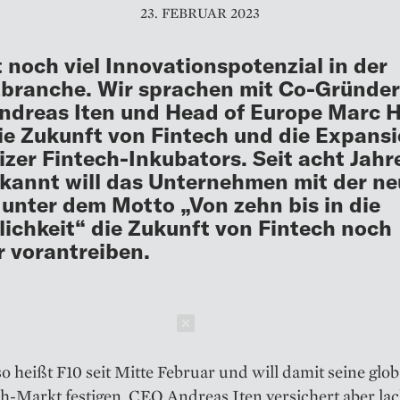
23. FEBRUAR 2023
t noch viel Innovationspotenzial in der
branche. Wir sprachen mit Co-Gründe
dreas Iten und Head of Europe Marc 
ie Zukunft von Fintech und die Expans
zer Fintech-Inkubators. Seit acht Jahr
kannt will das Unternehmen mit der n
unter dem Motto „Von zehn bis in die
ichkeit“ die Zukunft von Fintech noch
r vorantreiben.
Schließen
so heißt F10 seit Mitte Feb­ruar und will damit seine glob
h-Markt festigen. CEO An­dreas Iten versichert aber la