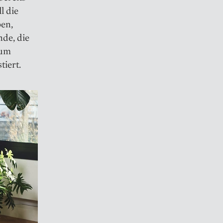
l die
ben,
de, die
zum
tiert.