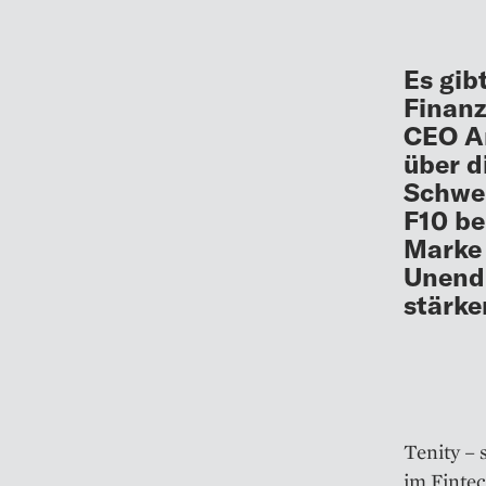
Es gib
Finanz
CEO An
über d
Schwei
F10 be
Marke 
Unendl
stärke
Tenity – 
im Fintec