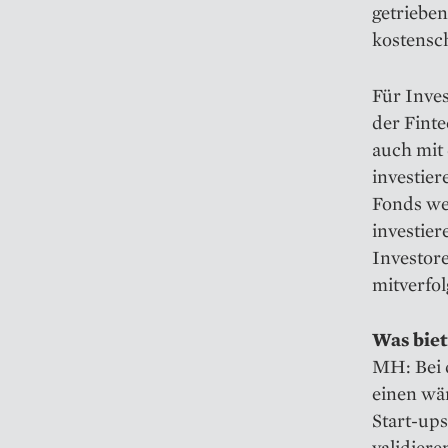
getrieben
kostensc
Für Inves
der Finte
auch mit 
investie
Fonds we
investie
Investor
mitverfol
Was biet
MH: Bei 
einen wä
Start-ups
validiere