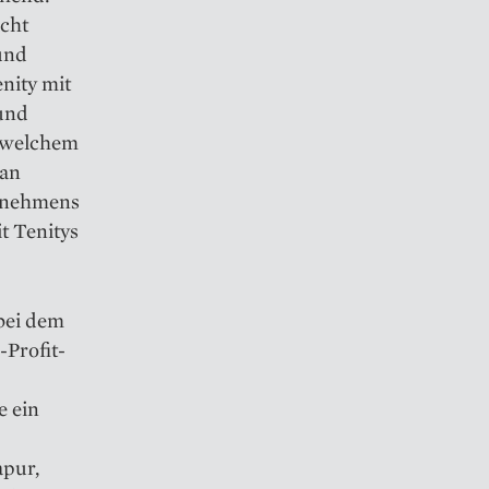
acht
und
nity mit
und
n welchem
 an
ernehmens
t Tenitys
 bei dem
Profit-
e ein
apur,