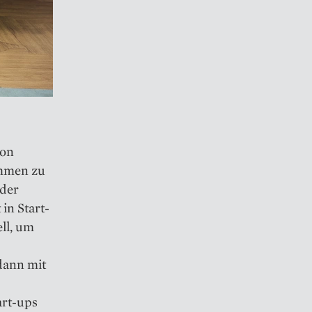
ion
nehmen zu
 der
in Start-
ll, um
 dann mit
rt-ups