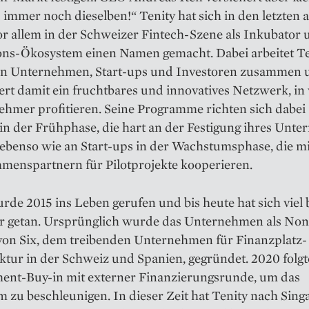
 immer noch dieselben!“ Tenity hat sich in den letzten 
or allem in der Schweizer Fintech-Szene als Inkubator 
ons-Ökosystem einen Namen gemacht. Dabei arbeitet Te
ten Unternehmen, Start-ups und Investoren zusammen 
ert damit ein fruchtbares und innovatives Netzwerk, i
nehmer profitieren. Seine Programme richten sich dabei
in der Frühphase, die hart an der Festigung ihres Unt
 ebenso wie an Start-ups in der Wachstumsphase, die mi
menspartnern für Pilotprojekte kooperieren.
rde 2015 ins Leben gerufen und bis heute hat sich viel
r getan. Ursprünglich wurde das Unternehmen als Non-
 von Six, dem treibenden Unternehmen für Finanzplatz-
ktur in der Schweiz und Spanien, gegründet. 2020 folgt
nt-Buy-in mit externer Finanzie­rungsrunde, um das
zu beschleunigen. In dieser Zeit hat Tenity nach Sing