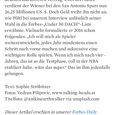
verdient der Wiener bei den San Antonio Spurs nun
26,25 Millionen ­US-$. Doch Geld treibt ihn nicht an,
wie Pöltl bei unserem Interview anlässlich seiner
Wahl in die Forbes-„Under 30 DACH“-Liste
erwähnte. Vielmehr formulierte er 2016 schon
Folgendes: „Ich will mich als Spieler
weiterentwickeln, jedes Jahr mindestens einen
Schritt nach vorne machen und sukzessive eine
wichtigere Rolle spielen. Wenn ich mich nach vier ­
Jahren, das ist so die Testphase, voll in der NBA
etabliert habe, wäre das super.“ Das ist ihm jedenfalls
gelungen.
Text: Sophie Ströbitzer
Fotos: Vedran Pilipovic, www.talking-heads.at
Titelfoto: @anikinearthwalker via unsplash.com
Dieser Artikel erschien in unserer
Forbes Daily