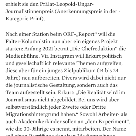
erhielt sie den Prälat-Leopold-Ungar-
Journalistinnen­­preis (Anerkennungspreis in der ­
Kategorie Print).
Nach einer Station beim ORF-„Report“ will die
Falter-Kolumnistin nun aber ein eigenes Projekt
starten: Anfang 2021 betrat „Die ­Chefredaktion“ die
Medienbühne. Via Instagram will Erkurt politisch
und gesellschaftlich relevante Themen aufgreifen,
diese aber für ein junges Zielpublikum (14 bis 24
Jahre) neu aufbereiten. Divers wird dabei nicht nur
die journalistische Gestaltung, sondern auch das
Team aufgestellt sein. Erkurt: „Die Realität wird im
Journalismus nicht abgebildet. Bei uns wird aber
selbstverständlich jeder Zweite oder Dritte
Migrationshintergrund haben.“ Sowohl Arbeiter- als
auch Akademikerkinder sollen an „dem Experiment“,
wie die 30-Jährige es nennt, mitarbeiten. Der Name
soll einen Begriff aus der alten Medienwelt neu