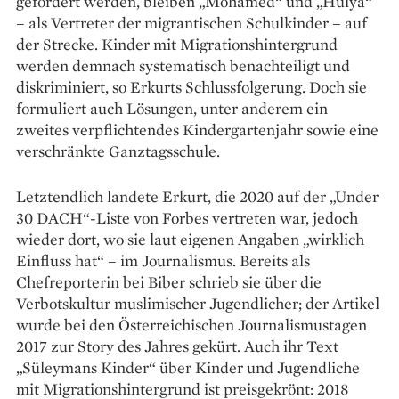
gefordert werden, bleiben ­„Mohamed“ und „­Hülya“
– als Vertreter der mi­grantischen Schul­kinder – auf
der Strecke. Kinder mit Migrationshintergrund
werden demnach systematisch benachteiligt und
diskriminiert, so Erkurts Schlussfolgerung. Doch sie
formuliert auch Lösungen, unter anderem ein
zweites verpflichtendes Kindergartenjahr sowie eine
verschränkte Ganztagsschule.
Letztendlich landete Erkurt, die 2020 auf der „Under
30 DACH“-Liste von Forbes vertreten war, jedoch
wieder dort, wo sie laut eigenen Angaben „wirklich
Einfluss hat“ – im Journalismus. Bereits als
Chefreporterin bei Biber schrieb sie über die
Verbotskultur muslimischer Jugendlicher; der Artikel
wurde bei den Österreichischen Journalismustagen
2017 zur Story des Jahres gekürt. Auch ihr Text
„Süleymans Kinder“ über ­Kinder und Jugendliche
mit Migrationshintergrund ist preisgekrönt: 2018