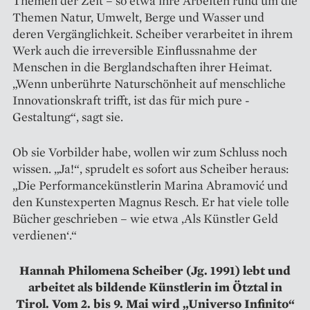
Themen der Zeit – so etwa ihre Arbeiten rund um die
Themen Natur, Umwelt, Berge und Wasser und
deren Vergänglichkeit. Scheiber verarbeitet in ihrem
Werk auch die irreversible Einflussnahme der
Menschen in die Berglandschaften ihrer Heimat.
„Wenn unberührte Naturschönheit auf menschliche
Innovationskraft trifft, ist das für mich pure ­
Gestaltung“, sagt sie.
Ob sie Vorbilder habe, wollen wir zum Schluss noch
wissen. „Ja!“, sprudelt es sofort aus Scheiber heraus:
„Die Performancekünstlerin Marina Abramović und
den Kunst­experten Magnus Resch. Er hat viele tolle
Bücher geschrieben – wie etwa ‚Als Künstler Geld
verdienen‘.“
Hannah Philomena Scheiber (Jg. 1991) lebt und
arbeitet als bildende Künstlerin im Ötztal in
Tirol. Vom 2. bis 9. Mai wird „Universo Infinito“