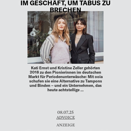
IM GESCHÄFT, UM TABUS ZU
BRECHEN
Kati Ernst und Kristine Zeller gehörten
2018 zu den Pionierinnen im deutschen
Markt für Periodenunterwäsche: Mit ooia
schufen sie eine Alternative zu Tampons
und Binden – und ein Unternehmen, das
heute achtstellige …
08.07.25
ADVOICE