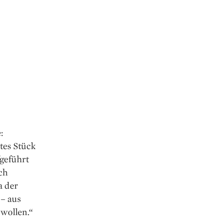
:
tes Stück
fgeführt
sch
a der
 – aus
wollen.“