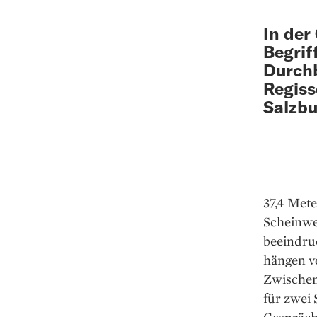
In der
Begrif
Durchb
Regiss
Salzbu
37,4 Met
Scheinwe
beeindruc
hängen ve
Zwischen
für zwei 
Gesprächs