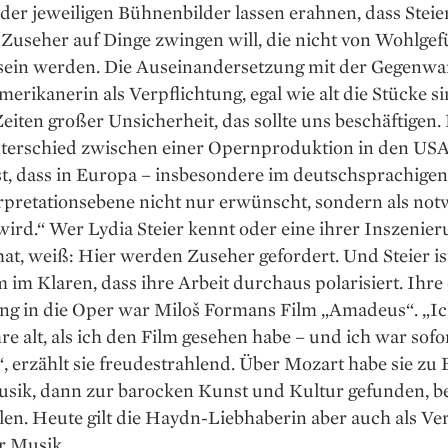
 der jeweiligen Bühnenbilder lassen erahnen, dass Steie
 Zuseher auf Dinge zwingen will, die nicht von Wohlgef
 sein werden. Die Auseinandersetzung mit der Gegenwar
erikanerin als Verpflichtung, egal wie alt die Stücke si
Zeiten großer Unsicherheit, das sollte uns beschäftigen.
terschied zwischen einer Opernproduktion in den USA
st, dass in Europa – insbesondere im deutschsprachige
erpretationsebene nicht nur erwünscht, sondern als no
wird.“ Wer Lydia Steier kennt oder eine ihrer Inszenie
at, weiß: Hier werden Zuseher gefordert. Und Steier is
im Klaren, dass ihre Arbeit durchaus polarisiert. Ihre
ng in die Oper war Miloš Formans Film „Amadeus“. „I
re alt, als ich den Film gesehen habe – und ich war sofo
, erzählt sie freudestrahlend. Über Mozart habe sie zu 
sik, dann zur barocken Kunst und Kultur gefunden, be
en. Heute gilt die Haydn-Liebhaberin aber auch als Ve
 Musik.