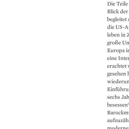
Die Teile
Blick der
begleitet
die US-Am
leben in 
große Un
Europa i
eine Int
erachtet 
gesehen h
wiederum 
Einführu
sechs Jah
besessen“
Barockmu
aufzuzähl
moderner