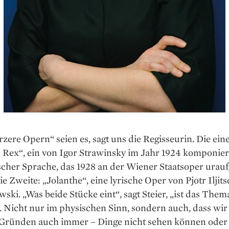
zere Opern“ seien es, sagt uns die Regisseurin. Die eine
 Rex“, ein von Igor Strawinsky im Jahr 1924 komponier
nischer Sprache, das 1928 an der Wiener Staatsoper urau
e Zweite: „Jolanthe“, eine lyrische Oper von Pjotr Iljit
ski. „Was beide Stücke eint“, sagt Steier, „ist das Them
. Nicht nur im physischen Sinn, sondern auch, dass wir
Gründen auch immer – Dinge nicht sehen können oder 