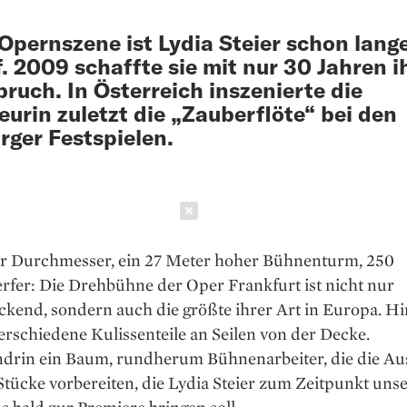
 Opernszene ist Lydia Steier schon lange
f. 2009 schaffte sie mit nur 30 Jahren i
ruch. In Österreich inszenierte die
eurin zuletzt die „Zauberflöte“ bei den
rger Festspielen.
Schließen
er Durchmesser, ein 27 Meter hoher Bühnenturm, 250
rfer: Die Drehbühne der Oper Frankfurt ist nicht nur
kend, sondern auch die größte ihrer Art in Europa. Hi
rschiedene Kulissenteile an Seilen von der Decke.
drin ein Baum, rund­herum Bühnenarbeiter, die die Au
Stücke vorbereiten, die Lydia Steier zum Zeitpunkt uns
 bald zur Premiere bringen soll.