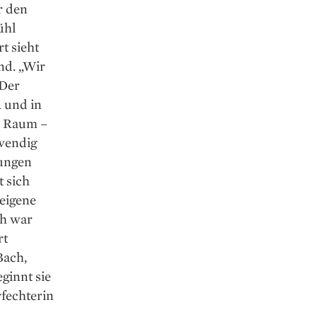
r den
ühl
t sieht
nd. „Wir
 Der
 und in
n Raum –
twendig
rungen
t sich
 eigene
ch war
rt
Bach,
ginnt sie
rfechterin