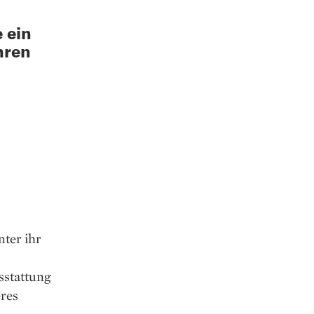
 ein
hren
nter ihr
sstattung
eres