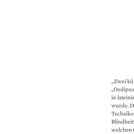
„Zwei kür
„Oedipus
in ­latei
wurde. Di
Tschaikow
Blindheit
welchen 