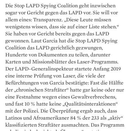
Die Stop LAPD Spying Coalition geht inzwischen
sogar vor Gericht gegen das LAPD vor. Sie will vor
allem eines: Transparenz. „Diese Leute müssen
wenigstens wissen, dass sie auf einer Liste stehen.“
Sie haben vor Gericht bereits gegen das LAPD
gewonnen. Laut Garcia hat die Stop LAPD Spying
Coalition das LAPD gerichtlich gezwungen,
Hunderte von Dokumenten zu teilen, darunter
Karten und Missionsblätter des Laser-Programms.
Der LAPD-Generalinspekteur startete Anfang 2019
eine interne Prüfung von Laser, die viele der
Befürchtungen von Garcia bestätigte: Fast die Hälfte
der „chronischen Straftäter“ hatte gar keine oder nur
eine Fest­nahme wegen eines Gewaltverbrechens,
und fast 10 % hatte keine „Qualitätsinteraktionen“
mit der Polizei. Die Überprüfung ergab auch, dass
Latinos und Afroamerikaner 84 % der 233 als „aktiv“
klassifizierten Straftäter ausmachten. Das Programm