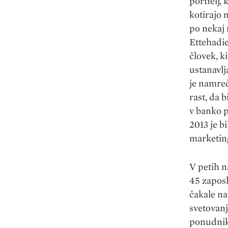
portfelj, 
kotirajo 
po nekaj
Ettehadie
človek, k
ustanavlj
je namreč
rast, da 
v banko p
2013 je b
marketin
V petih n
45 zaposl
čakale na
svetovan
ponudniki