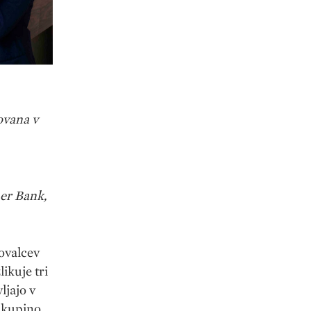
novana v
ner Bank,
ovalcev
ikuje tri
ljajo v
 skupino