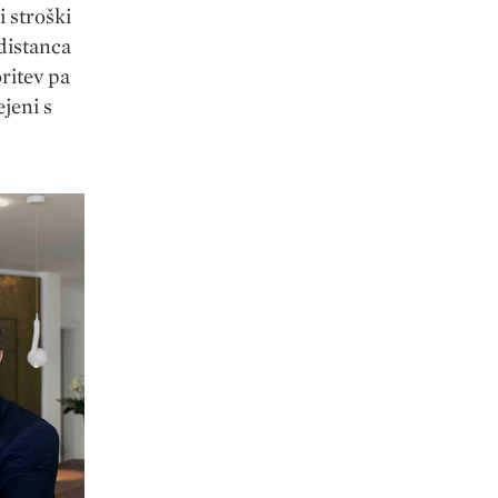
i stroški
distanca
ritev pa
jeni s