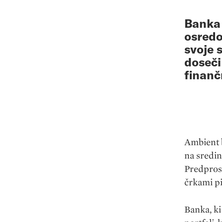
Banka 
osredo
svoje 
doseči
finanč
Ambient b
na sredin
Predprost
črkami p
Banka, ki