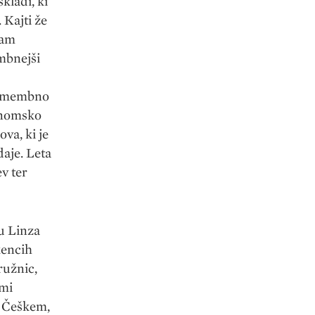
skladi, ki
 Kajti že
ham
mbnejši
 Pomembno
konomsko
va, ki je
daje. Leta
v ter
u Linza
kencih
ružnic,
imi
, Češkem,