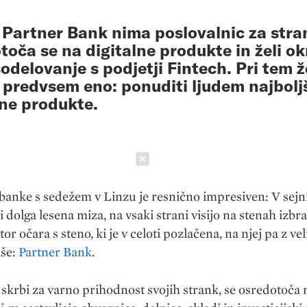
Partner Bank nima poslovalnic za stra
toča se na digitalne produkte in želi ok
sodelovanje s podjetji Fintech. Pri tem ž
 predvsem eno: ponuditi ljudem najbolj
ne produkte.
Schließen
anke s sedežem v Linzu je resnično impresiven: V sejni
i dolga lesena miza, na vsaki strani visijo na stenah izbra
or očara s steno, ki je v celoti pozlačena, na njej pa z ve
iše:
Partner Bank
.
 skrbi za varno prihodnost svojih strank, se osredotoča 