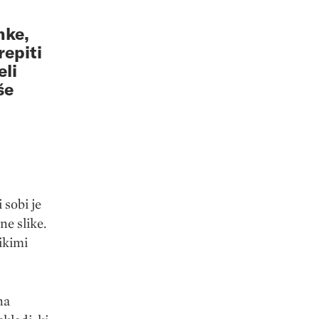
nke,
repiti
eli
še
 sobi je
ne slike.
likimi
na