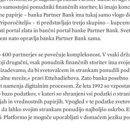
jo samostojni ponudniki finančnih storitev, ki imajo konc
e papirje – banka Partner Bank ima tukaj samo vlogo d
riporočitelji« – ti predstavljajo tretjo skupino – kupce
ti portal zlata in bančni portal banke Partner Bank. Sve
em nato opravlja banka Partner Bank sama.
400 partnerjev se povečuje kompleksnost. V vsaki drža
oji drugačni, vsak ponudnik finančnih storitev ima svoje
rizadevamo, da bi svetovalcem in strankam ponudili po
talne mreže,« pravi Ettehadiehova. Zato banka posebno
 namenja digitalnim procesom. Že leta 1992 so vzpostav
 bazo podatkov, v kateri so shranjeni vsi podatki o stran
jah in vrednostnih papirjih. Vpogled v te podatke sveto
 da lahko svojim strankam ponudijo najboljšo oskrbo. 
i: Platformo je mogoče uporabljati v domačem jeziku 