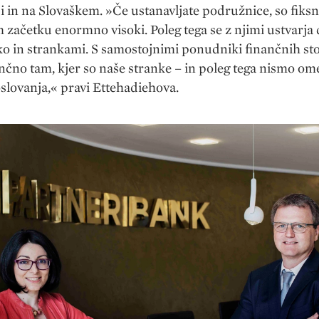
ji in na Slovaškem. »Če ustanavljate podružnice, so fiksn
začetku enormno visoki. Poleg tega se z njimi ustvarja 
 in strankami. S samostojnimi ponudniki finančnih sto
čno tam, kjer so naše stranke – in poleg tega nismo ome
lovanja,« pravi Ettehadiehova.