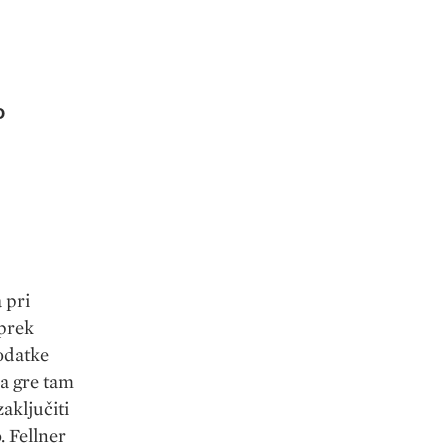
o
 pri
 prek
podatke
ka gre tam
aključiti
. Fellner