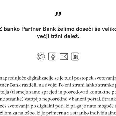
Z banko Partner Bank želimo doseči še velik
večji tržni delež.
Twitter
Facebook
E-mail
LinkedIn
napredujoče digitalizacije se je tudi postopek svetovanja
tner Bank razdelil na dvoje: Po eni strani lahko stranke
telja (ti smejo samo sprejeti in posredovati kontaktne 
ne stranke) vstopijo neposredno v bančni portal. Stran
ces svetovanja po digitalni poti, ki pa ga je nato mogoče z
čilom za naložbo, ki je primerna za stranko individualno