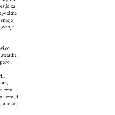
esijo za
epozitne
m smejo
tovanje
vi so
 stranke.
dporo
ili
kah,
valcem
Ena izmed
posamezne