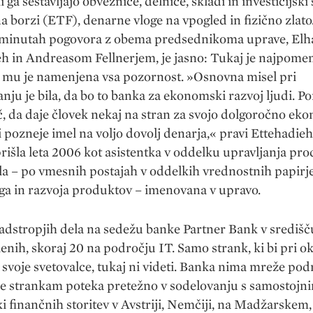
ki ga sestavljajo obveznice, delnice, skladi in investicijski 
na borzi (ETF), denarne vloge na vpogled in fizično zlato.
 minutah pogovora z obema predsednikoma uprave, El
h in Andreasom Fellnerjem, je jasno: Tukaj je najpome
i mu je namenjena vsa pozornost. »Osnovna misel pri
anju je bila, da bo to banka za ekonomski razvoj ljudi.
, da daje človek nekaj na stran za svojo dolgoročno e
bi pozneje imel na voljo dovolj denarja,« pravi Ettehadieho
rišla leta 2006 kot asistentka v oddelku upravljanja pro
ila – po vmesnih postajah v oddelkih vrednostnih papirje
ga in razvoja produktov – imenovana v upravo.
adstropjih dela na sedežu banke Partner Bank v središč
enih, skoraj 20 na področju IT. Samo strank, ki bi pri o
 svoje svetovalce, tukaj ni videti. Banka nima mreže pod
je strankam poteka pretežno v sodelovanju s samostojn
 finančnih storitev v Avstriji, Nemčiji, na Madžarskem