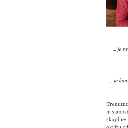
... je 
... je l
Trenutno 
in samost
skupine: 
okviru od