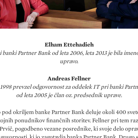
Elham Ettehadieh
pri banki Partner Bank od leta 2006, leta 2013 je bila ime
upravo.
Andreas Fellner
eta 1998 prevzel odgovornost za oddelek IT pri banki Part
od leta 2005 je član oz. predsednik uprave.
pod okriljem banke Partner Bank deluje okoli 400 svet
ojnih ponudnikov finančnih storitev. Fellner pri tem razl
Prvič, pogodbeno vezane posrednike, ki svoje delo oprav
govornosti, ki jo zagotavlja banka Partner Bank. Drugo