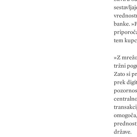
sestavlja
vrednostn
banke. »P
priporoča
tem kupc
»Z mrežo 
tržni pog
Zato si p
prek digi
pozornost
centralno
transakci
omogoča,
prednost
države.