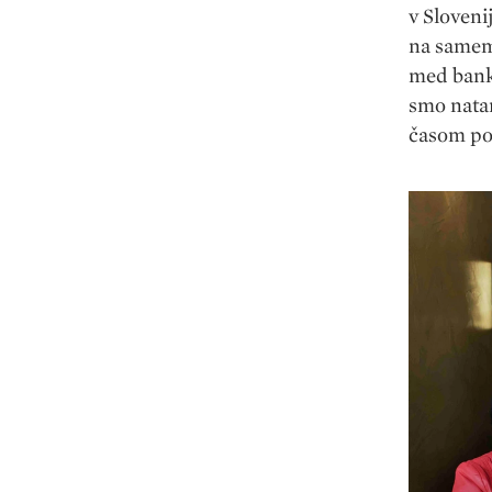
v Sloveni
na samem 
med banko
smo natan
časom pos