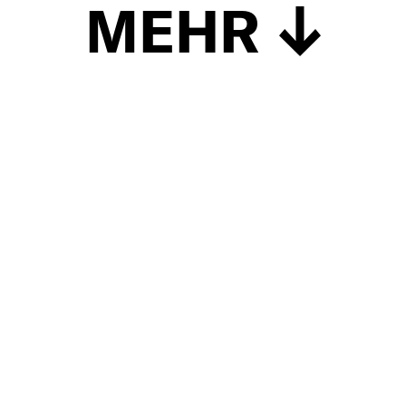
MEHR
Schließen
UP TO DATE
MIT DEM FORBES-NEWSLETTER BEKOMMEN SIE
REGELMÄSSIG DIE SPANNENDSTEN ARTIKEL SOWIE
EVENTANKÜNDIGUNGEN DIREKT IN IHR E-MAIL-POSTFACH
GELIEFERT.