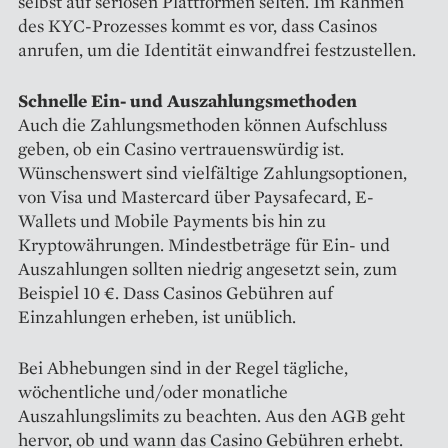
selbst auf seriösen Plattformen selten. Im Rahmen
des KYC-Prozesses kommt es vor, dass Casinos
anrufen, um die Identität einwandfrei festzustellen.
Schnelle Ein- und Auszahlungsmethoden
Auch die Zahlungsmethoden können Aufschluss
geben, ob ein Casino vertrauenswürdig ist.
Wünschenswert sind vielfältige Zahlungsoptionen,
von Visa und Mastercard über Paysafecard, E-
Wallets und Mobile Payments bis hin zu
Kryptowährungen. Mindestbeträge für Ein- und
Auszahlungen sollten niedrig angesetzt sein, zum
Beispiel 10 €. Dass Casinos Gebühren auf
Einzahlungen erheben, ist unüblich.
Bei Abhebungen sind in der Regel tägliche,
wöchentliche und/oder monatliche
Auszahlungslimits zu beachten. Aus den AGB geht
hervor, ob und wann das Casino Gebühren erhebt.