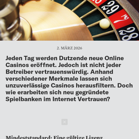
2. MÄRZ 2026
Jeden Tag werden Dutzende neue Online
Casinos eröffnet. Jedoch ist nicht jeder
Betreiber vertrauenswürdig. Anhand
verschiedener Merkmale lassen sich
unzuverlässige Casinos herausfiltern. Doch
wie erarbeiten sich neu gegründete
Spielbanken im Internet Vertrauen?
Schließen
Mindeststandard: Eine gültige Lizenz