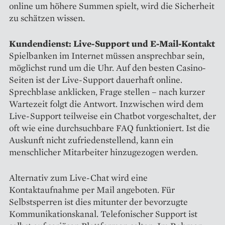
online um höhere Summen spielt, wird die Sicherheit
zu schätzen wissen.
Kundendienst: Live-Support und E-Mail-Kontakt
Spielbanken im Internet müssen ansprechbar sein,
möglichst rund um die Uhr. Auf den besten Casino-
Seiten ist der Live-Support dauerhaft online.
Sprechblase anklicken, Frage stellen – nach kurzer
Wartezeit folgt die Antwort. Inzwischen wird dem
Live-Support teilweise ein Chatbot vorgeschaltet, der
oft wie eine durchsuchbare FAQ funktioniert. Ist die
Auskunft nicht zufriedenstellend, kann ein
menschlicher Mitarbeiter hinzugezogen werden.
Alternativ zum Live-Chat wird eine
Kontaktaufnahme per Mail angeboten. Für
Selbstsperren ist dies mitunter der bevorzugte
Kommunikationskanal. Telefonischer Support ist