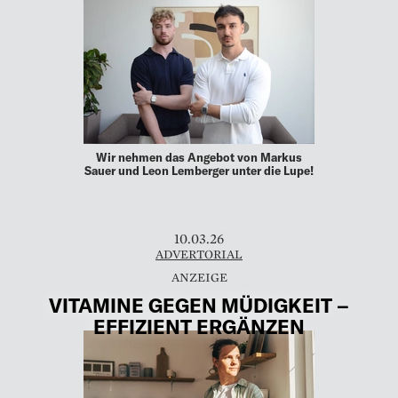
Wir nehmen das Angebot von Markus
Sauer und Leon Lemberger unter die Lupe!
10.03.26
ADVERTORIAL
VITAMINE GEGEN MÜDIGKEIT –
EFFIZIENT ERGÄNZEN