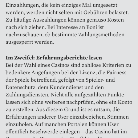
Einzahlungen, die kein einziges Mal umgesetzt
werden, werden nicht selten mit Gebühren belastet.
Zu häufige Auszahlungen können genauso Kosten
nach sich ziehen. Bei Interesse an Boni ist
nachzuschauen, ob bestimmte Zahlungsmethoden
ausgesperrt werden.
Im Zweifel: Erfahrungsberichte lesen
Bei der Wahl eines Casinos sind zahllose Kriterien zu
bedenken: Angefangen bei der Lizenz, die Fairness
der Spiele betreffend, gefolgt von Spieler- und
Datenschutz, dem Kundendienst und den
Zahlungsdiensten. Nicht alle aufgezählten Punkte
lassen sich ohne weiteres nachprüfen, ohne ein Konto
zu erstellen. Aus diesem Grund ist es ratsam, die
Erfahrungen anderer User einzubeziehen, Stimmen
einzuholen. Auf manchen Portalen können User
öffentlich Beschwerde einlegen – das Casino hat im