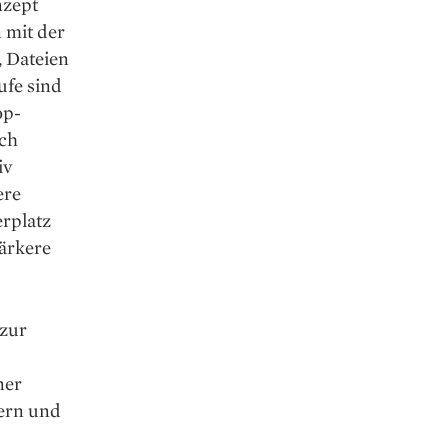
nzept
 mit der
, Dateien
ufe sind
op-
ch
iv
ere
rplatz
tärkere
zur
ner
fern und