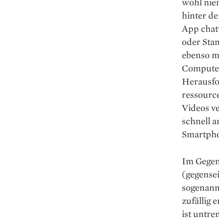
wohl nie
hinter de
App chatt
oder Sta
ebenso m
Computer
Herausfor
ressourc
Videos v
schnell 
Smartphon
Im Gegen
(gegensei
sogenannt
zufällig 
ist untr