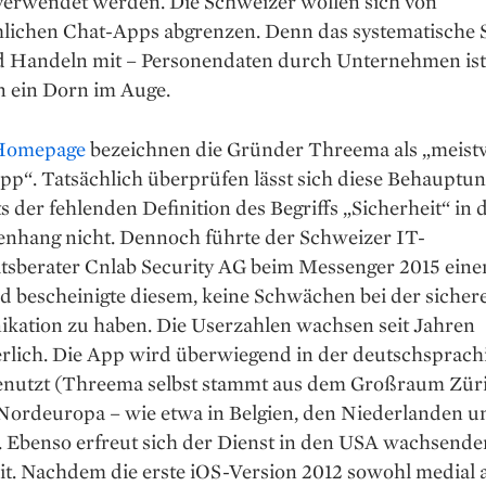
erwendet werden. Die Schweizer wollen sich von
ichen Chat-Apps abgrenzen. Denn das systematische
d Handeln mit – Personendaten durch Unternehmen ist
 ein Dorn im Auge.
Homepage
bezeichnen die Gründer Threema als „meistv
pp“. Tatsächlich überprüfen lässt sich diese Behauptu
s der fehlenden Definition des Begriffs „Sicherheit“ in
hang nicht. Dennoch führte der Schweizer IT-
itsberater Cnlab Security AG beim Messenger 2015 eine
d bescheinigte diesem, keine Schwächen bei der sicher
ation zu haben. Die Userzahlen wachsen seit Jahren
erlich. Die App wird überwiegend in der deutschsprach
enutzt (Threema selbst stammt aus dem Großraum Zür
 Nordeuropa – wie etwa in Belgien, den Niederlanden u
. Ebenso erfreut sich der Dienst in den USA wachsende
it. Nachdem die erste iOS-Version 2012 sowohl medial 