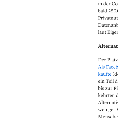
in der Co
bald 250.
Privatnu
Datenanbi
laut Eig
Alterna
Der Plat
Als Face
kaufte
(de
ein Teil 
bis zur F
kehrten 
Alternati
weniger 
Menschen