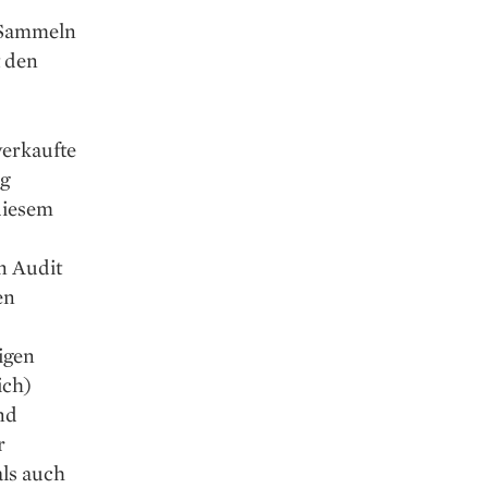
 Sammeln
 den
erkaufte
ng
 diesem
n Audit
en
igen
ich)
nd
r
als auch