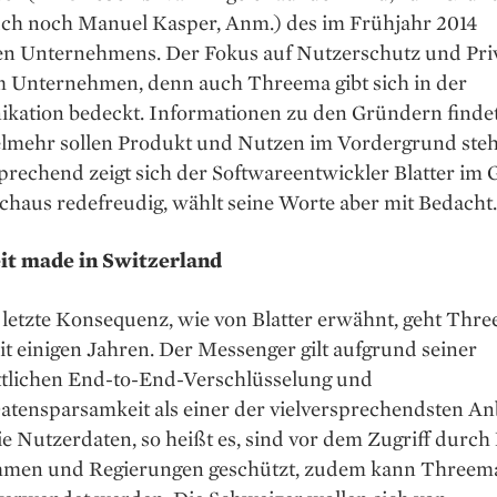
uch noch Manuel Kasper, Anm.) des im Frühjahr 2014
ten Unternehmens. Der Fokus auf Nutzerschutz und Pri
m Unternehmen, denn auch Threema gibt sich in der
ation bedeckt. Informationen zu den Gründern finde
elmehr sollen Produkt und Nutzen im Vordergrund steh
rechend zeigt sich der Softwareentwickler Blatter im
chaus redefreudig, wählt seine Worte aber mit Bedacht.
it made in Switzerland
e letzte Konsequenz, wie von Blatter erwähnt, geht Thr
eit einigen Jahren. Der Messenger gilt aufgrund seiner
ittlichen End-to-End-Verschlüsselung und
atensparsamkeit als einer der vielversprechendsten An
e Nutzer­daten, so heißt es, sind vor dem Zugriff durch
men und Regierungen geschützt, zudem kann Threema 