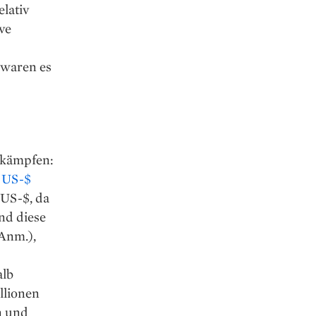
lativ
ve
m waren es
 kämpfen:
n US-$
 US-$, da
nd diese
 Anm.),
alb
llionen
n und