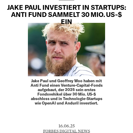
JAKE PAUL INVESTIERT IN STARTUPS:
ANTI FUND SAMMELT 30 MIO. US‑$
EIN
Jake Paul und Geoffrey Woo haben mit
Anti Fund einen Venture-Capital-Fonds
aufgebaut, der 2025 sein erstes
Fondsvehikel über 30 Mio. US-$
abschloss und in Technologie-Startups
wie OpenAI und Anduril investiert.
16.06.25
FORBES DIGITAL NEWS