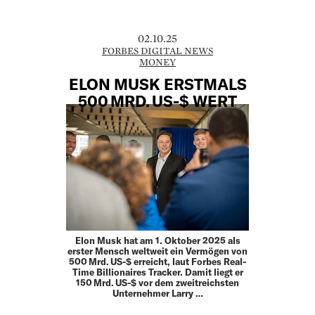
02.10.25
FORBES DIGITAL NEWS
MONEY
ELON MUSK ERSTMALS
500 MRD. US-$ WERT
Elon Musk hat am 1. Oktober 2025 als
erster Mensch weltweit ein Vermögen von
500 Mrd. US-$ erreicht, laut Forbes Real-
Time Billionaires Tracker. Damit liegt er
150 Mrd. US-$ vor dem zweitreichsten
Unternehmer Larry …