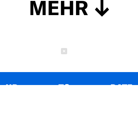
MEHR
Schließen
UP TO DATE
MIT DEM FORBES-NEWSLETTER BEKOMMEN SIE
REGELMÄSSIG DIE SPANNENDSTEN ARTIKEL SOWIE
EVENTANKÜNDIGUNGEN DIREKT IN IHR E-MAIL-POSTFACH
GELIEFERT.