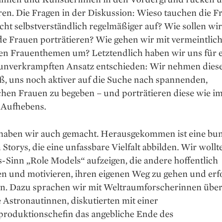
ren. Die Fragen in der Diskussion: Wieso tauchen die F
cht selbstverständlich regelmäßiger auf? Wie sollen wir
e Frauen porträtieren? Wie gehen wir mit vermeintlic
hen Frauenthemen um? Letztendlich haben wir uns für 
 unverkrampften Ansatz entschieden: Wir nehmen dies
ß, uns noch aktiver auf die Suche nach spannenden,
chen Frauen zu begeben – und porträtieren diese wie i
l Aufhebens.
haben wir auch gemacht. Herausgekommen ist eine bunt
 Storys, die eine unfassbare Vielfalt abbilden. Wir woll
-Sinn „Role Models“ aufzeigen, die andere hoffentlich
en und motivieren, ihren eigenen Weg zu gehen und erf
n. Dazu sprachen wir mit Weltraumforscherinnen übe
 Astronautinnen, diskutierten mit einer
roduktionschefin das angebliche Ende des