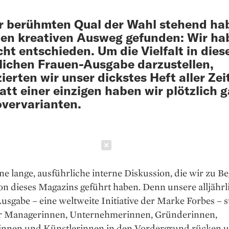
r berühmten Qual der Wahl stehend ha
nen kreativen Ausweg gefunden: Wir ha
cht entschieden. Um die Vielfalt in dies
rlichen Frauen-Ausgabe darzustellen,
ierten wir unser dickstes Heft aller Zei
att einer einzigen haben wir plötzlich 
overvarianten.
Schließen
ne lange, ausführliche interne Diskussion, die wir zu B
n dieses Magazins geführt haben. Denn unsere alljährl
sgabe – eine weltweite Initiative der Marke Forbes – s
ir Managerinnen, Unternehmerinnen, Gründerinnen,
innen und Künstlerinnen in den Vordergrund rücken 