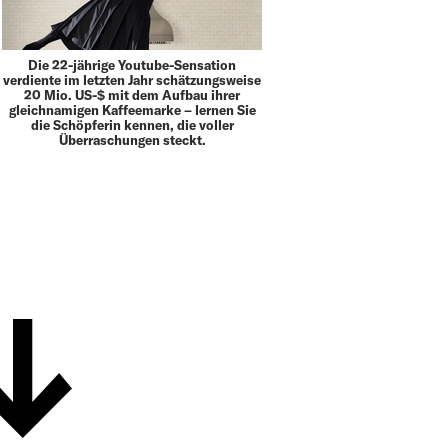
Die 22-jährige Youtube-Sensation
verdiente im letzten Jahr schätzungsweise
20 Mio. US-$ mit dem Aufbau ihrer
gleichnamigen Kaffeemarke – lernen Sie
die Schöpferin kennen, die voller
Überraschungen steckt.