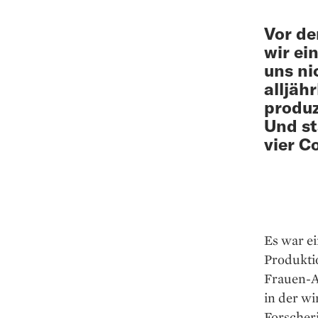
Vor de
wir ei
uns ni
alljäh
produz
Und st
vier C
Es war ei
Produktio
Frauen-Au
in der w
Forscher