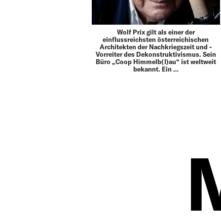
Wolf Prix gilt als einer der
einflussreichsten ­öster­­reichischen
Architekten der Nachkriegszeit und ­
Vorreiter des ­De­konstruktivismus. Sein
Büro „Coop ­Himmelb(l)au“ ist ­weltweit
bekannt. Ein …