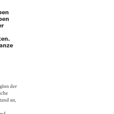
ben
ben
er
ten.
ganze
eginn der
iche
tand an,
und