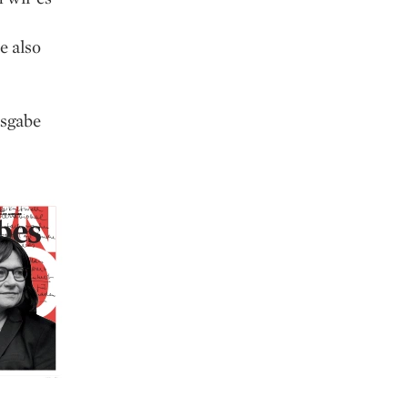
e also
usgabe