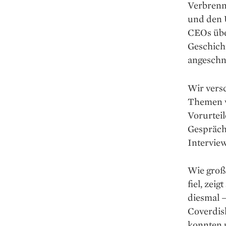
Verbrenn
und den 
CEOs übe
Geschicht
angeschni
Wir versc
Themen wi
Vorurteil
Gespräch
Interview
Wie groß 
fiel, zei
diesmal –
Coverdis
konnten u