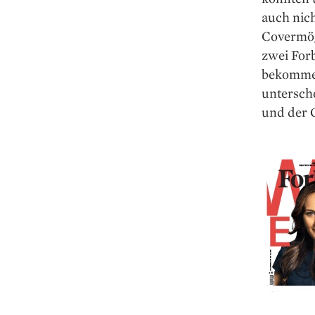
auch nich
Covermög
zwei For
bekommen,
untersche
und der G