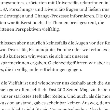
ungsmotors, erörterten mit Universitätsrektorinnen in
USA Forschungs- und Diversitätsfragen und ließen uns
r Strategien und Change-Prozesse informieren. Die Qua
en war äußerst hoch, die Themen breit gestreut, die
ttenen Perspektiven vielfältig.
hlossen aber natürlich keinesfalls die Augen vor der Rea
e Diversität, Frauenquote, Familie oder weiterhin exi
e diskutierten wir, wenn sie sich mit unseren
spartnerinnen ergaben. Gleichzeitig führten wir aber a
s, die in völlig andere Richtungen gingen.
die Vielfalt ist und wie schwer uns deshalb auch die 
gt sich ganz offensichtlich. Fast 200 Seiten Magazin habe
 unser stärkstes Heft aller Zeiten. Und auch, als die mo
kussion anstand, gab es scheinbar keinen Ausweg, denn
ns schlicht nicht für ein Cover entscheiden. Also haben