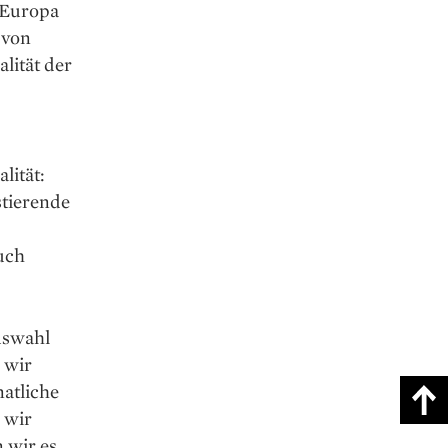
 Europa
 von
lität der
lität:
stierende
uch
Auswahl
n wir
natliche
 wir
 wir es