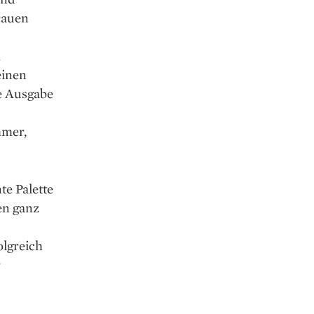
rauen
h
einen
e Ausgabe
mmer,
e Palette
ten ganz
olgreich
r