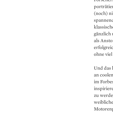
porträtie
(noch) ni
spannend
klassisc
gänzlich
als Ansto
erfolgrei
ohne vie
Und das 
an coolen
im Forbes
inspirier
zu werde
weibliche
Motorenp