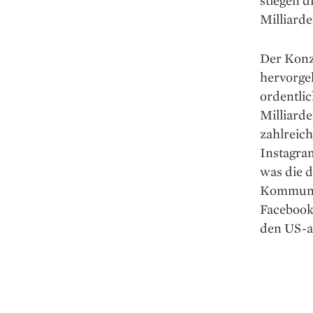
stiegen d
Milliarde
Der Konze
hervorge
ordentlic
Milliard
zahlreic
Instagra
was die d
Kommunika
Facebook 
den US-a