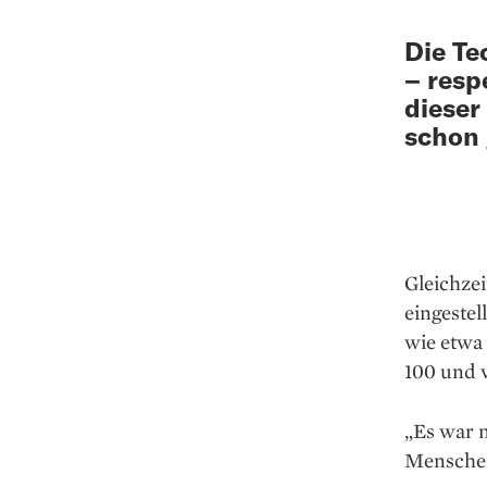
Die Te
– resp
dieser
schon 
Gleichzei
eingestel
wie etwa 
100 und 
„Es war n
Menschen