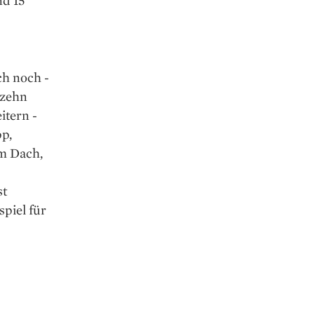
nd 15
ch noch ­
 zehn
itern ­
pp,
em Dach,
st
piel für