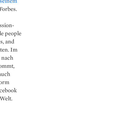
 seinem
Forbes.
ssion-
le people
s, and
hten. Im
r nach
kommt,
auch
form
acebook
Welt.