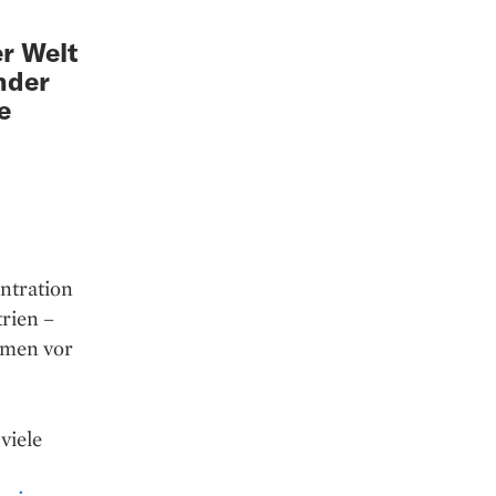
er Welt
nder
e
ntration
trien –
hmen vor
viele