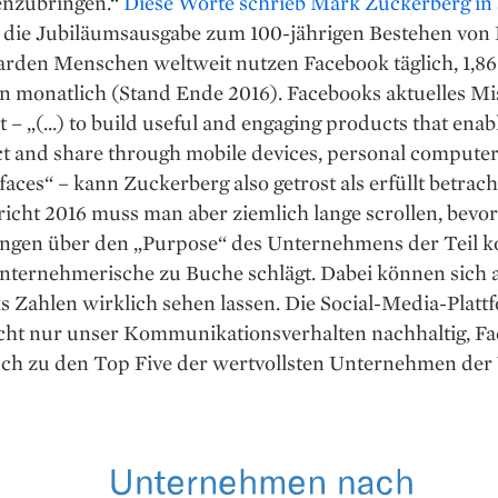
nzubringen.“
Diese Worte schrieb Mark Zuckerberg in
 die Jubiläumsausgabe zum 100-jährigen Bestehen von 
iarden Menschen weltweit nutzen Facebook täglich, 1,86
n monatlich (Stand Ende 2016). Facebooks ­aktuelles Mi
 – „(...) to build useful and engaging products that enab
t and share through mobile devices, personal computer
faces“ – kann Zuckerberg also getrost als erfüllt betrac
icht 2016 muss man aber ziemlich lange scrollen, bevo
gen über den „Purpose“ des Unter­nehmens der Teil 
nternehmerische zu Buche schlägt. Dabei können sich 
 Zahlen wirklich sehen lassen. Die Social-­Media-Platt
icht nur unser Kommunikationsverhalten nachhaltig, F
ch zu den Top Five der wertvollsten ­Unternehmen der 