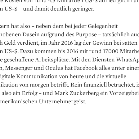
ie Kosten von rund 4,5 Milliarden US-$ auf lediglich ru
n US-­$ – und damit deutlich geringer.
rn hat also – neben dem bei jeder ­Gelegenheit
hobenen Dasein aufgrund des Purpose – tatsächlich au
h Geld verdient, im Jahr 2016 lag der Gewinn bei ­satten
en US-$. Dazu kommen bis 2016 mit rund 17.000 Mitarbe
he geschaffene Arbeitsplätze. Mit den Diensten WhatsA
m, Messenger und Oculus hat Facebook alles unter ein
igitale Kommunikation von heute und die virtuelle
tion von morgen betrifft. Rein finanziell ­betrachtet, i
also ein Erfolg – und Mark Zuckerberg ein Vorzeigebeis
merikanischen Unternehmergeist.