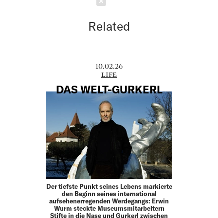
Schließen
Related
10.02.26
LIFE
DAS WELT-GURKERL
Der tiefste Punkt seines Lebens markierte
den Beginn seines international
aufsehenerregenden Werdegangs: Erwin
Wurm steckte Museumsmitarbeitern
Stifte in die Nase und Gurkerl zwischen