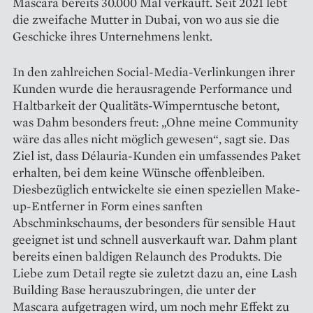
Mascara bereits 30.000 Mal verkauft. Seit 2021 lebt
die zweifache Mutter in Dubai, von wo aus sie die
Geschicke ihres Unternehmens lenkt.
In den zahlreichen Social-Media-Verlinkungen ihrer
Kunden wurde die herausragende Performance und
Haltbarkeit der Qualitäts-Wimperntusche betont,
was Dahm besonders freut: „Ohne meine Community
wäre das alles nicht möglich gewesen“, sagt sie. Das
Ziel ist, dass Délauria-Kunden ein umfassendes Paket
erhalten, bei dem keine Wünsche offenbleiben.
Diesbezüglich ent­wickelte sie einen speziellen Make-
up-Entferner in Form eines sanften
Abschminkschaums, der besonders für sensible Haut
geeignet ist und schnell ausverkauft war. Dahm plant
bereits einen baldigen Relaunch des Produkts. Die
Liebe zum Detail regte sie zuletzt dazu an, eine Lash
Building Base herauszubringen, die unter der
Mascara aufgetragen wird, um noch mehr Effekt zu