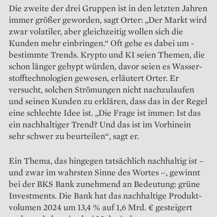
Die zweite der drei Gruppen ist in den letzten Jahren
immer größer ­geworden, sagt Orter: „Der Markt wird
zwar volatiler, aber gleichzeitig wollen sich die
Kunden mehr einbringen.“ Oft gehe es dabei um ­
bestimmte Trends. Krypto und KI ­seien Themen, die
schon länger ­gehypt würden, davor seien es Wasser­
stofftechnologien gewesen, erläutert Orter. Er
versucht, solchen Strömungen nicht nachzulaufen
und seinen Kunden zu erklären, dass das in der Regel
eine schlechte Idee ist. „Die Frage ist immer: Ist das
ein nachhaltiger Trend? Und das ist im Vorhinein
sehr schwer zu beurteilen“, sagt er.
Ein Thema, das hingegen tatsächlich nachhaltig ist –
und zwar im wahrsten Sinne des Wortes –, gewinnt
bei der BKS Bank ­zunehmend an Bedeutung: grüne
Investments. Die Bank hat das nachhaltige Produkt­
volumen 2024 um 13,4 % auf 1,6 Mrd. € gesteigert