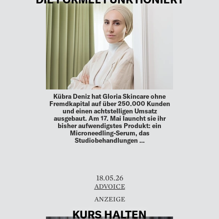
Kübra Deniz hat Gloria Skincare ohne
Fremdkapital auf über 250.000 Kunden
und einen achtstelligen Umsatz
ausgebaut. Am 17. Mai launcht sie ihr
bisher aufwendigstes Produkt: ein
Microneedling-Serum, das
Studiobehandlungen …
18.05.26
ADVOICE
KURS HALTEN