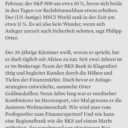
Februar, der S&P 500 um etwa 10 %, bevor sich beide
in den Tagen vor Redaktionsschluss etwas ­erholten.
Der (US-lastige) MSCI World sank in der Zeit um
etwa 11 %. Es sei also kein Wunder, wenn sich
Anleger zurzeit nach Sicherheit sehnten, sagt Philipp
Orter.
Der 29-jährige Kärntner weiß, wovon er spricht, hat
er doch täglich mit Aktien zu tun. Seit zwei Jahren ist
er im Brokerage-Team der BKS Bank in Klagenfurt
tätig und begleitet ­Kunden durch die Höhen und
Tiefen der Finanzmärkte. Doch bevor er Anlage­
strategien ­entwickelte, ­sammelte Orter
Goldmedaillen: Neun Jahre lang war er nordischer
Kombi­nierer im Heeressport, vier Mal gewann er die
Junioren-Weltmeister­schaft. Wie wird man vom
Profi­sportler zum Finanzexperten? Und wie kann
eine Regionalbank wie die BKS auf einem Markt
mithalten, der zunehmend von günstigeren Neo-