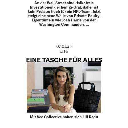
An der Wall Street sind risikofreie
Investitionen der heilige Gral, daher ist
kein Preis zu hoch für ein NFL-Team. Jetzt
steigt eine neue Welle von Private-Equity-
Eigentümern wie Josh Harris von den
Washington Commanders …
07.01.25
LIFE
EINE TASCHE FÜR ALLES
Mit Vee Collective haben sich Lili Radu
und Patrick Löwe einen Namen auf dem
globalen Handtaschenmarkt gemacht.