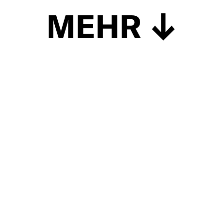
MEHR
Schließen
UP TO DATE
MIT DEM FORBES-NEWSLETTER BEKOMMEN SIE
REGELMÄSSIG DIE SPANNENDSTEN ARTIKEL SOWIE
EVENTANKÜNDIGUNGEN DIREKT IN IHR E-MAIL-POSTFACH