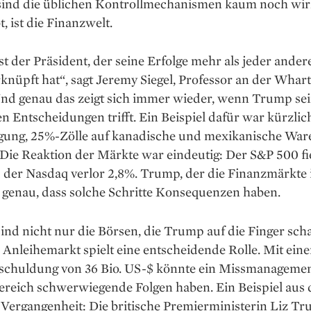
 sind die üblichen Kontrollmechanismen kaum noch wi
t, ist die Finanzwelt.
t der Präsident, der seine Erfolge mehr als jeder ander
knüpft hat“, sagt Jeremy Siegel, Professor an der Whar
Und genau das zeigt sich immer wieder, wenn Trump se
en Entscheidungen trifft. Ein Beispiel dafür war kürzlic
ung, 25%-Zölle auf kanadische und mexikanische War
 Die Reaktion der Märkte war eindeutig: Der S&P 500 fi
 der Nasdaq verlor 2,8%. Trump, der die Finanzmärkte 
 genau, dass solche Schritte Konsequenzen haben.
ind nicht nur die Börsen, die Trump auf die Finger sch
Anleihemarkt spielt eine entscheidende Rolle. Mit eine
rschuldung von 36 Bio. US-$ könnte ein Missmanagemen
ereich schwerwiegende Folgen haben. Ein Beispiel aus 
Vergangenheit: Die britische Premierministerin Liz Tr