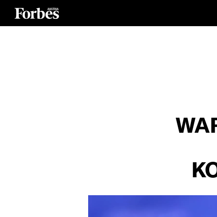
WAR
K