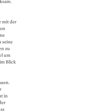
rksam.
e mit der
ton
ine
h seine
en zu
el um
im Blick
auen.
r
t in
der
uss