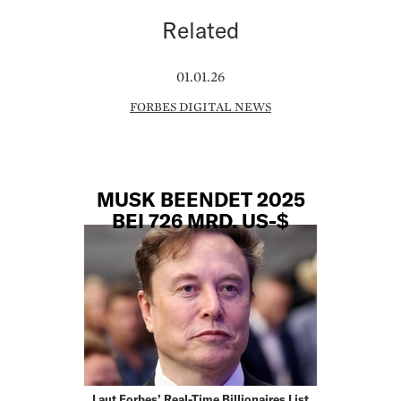
Related
01.01.26
FORBES DIGITAL NEWS
MUSK BEENDET 2025
BEI 726 MRD. US-$
Laut Forbes’ Real-Time Billionaires List