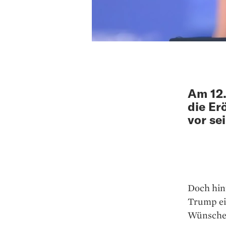
Am 12.
die Er
vor se
Doch hint
Trump eig
Wünsche e