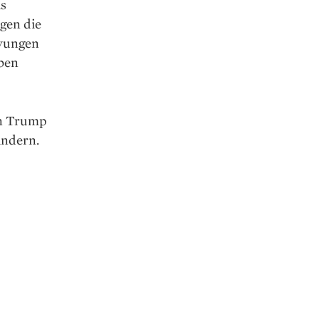
as
gen die
zwungen
iben
on Trump
ändern.