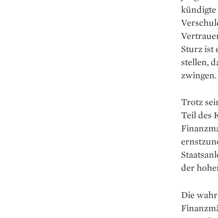
kündigte 
Verschul
Vertrauen
Sturz ist
stellen, 
zwingen.
Trotz sei
Teil des 
Finanzmar
ernstzune
Staatsanl
der hohe
Die wahr
Finanzmä