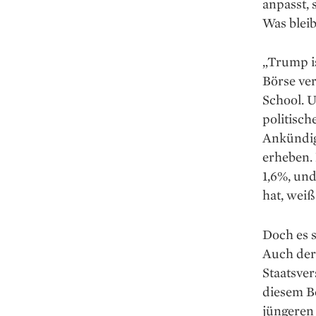
anpasst,
Was bleib
„Trump is
Börse ver
School. 
politisch
Ankündig
erheben.
1,6%, und
hat, weiß
Doch es s
Auch der 
Staatsve
diesem B
jüngeren 