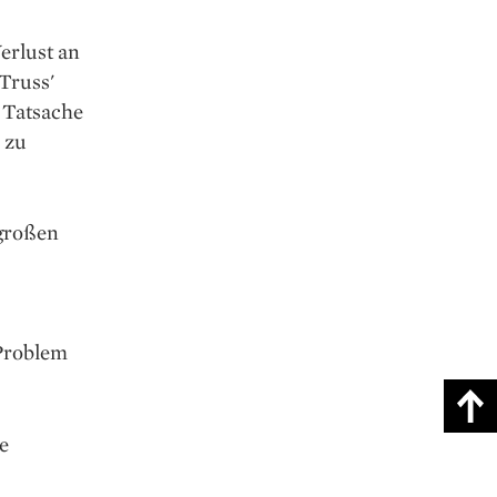
erlust an
Truss'
 Tatsache
e zu
 großen
 Problem
e