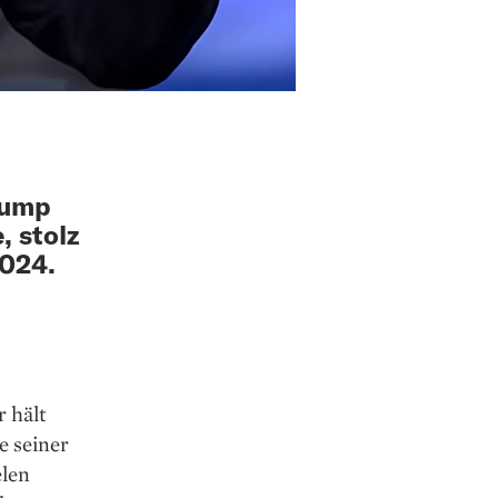
rump
, stolz
2024.
 hält
e seiner
elen