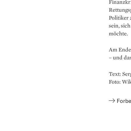
Finanzkri
Rettungs
Politike
sein, sic
möchte.
Am Ende 
– und das
Text: Ser
Foto: W
Forbe