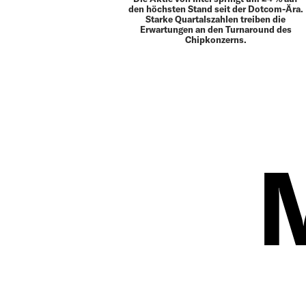
den höchsten Stand seit der Dotcom-Ära.
Starke Quartalszahlen treiben die
Erwartungen an den Turnaround des
Chipkonzerns.