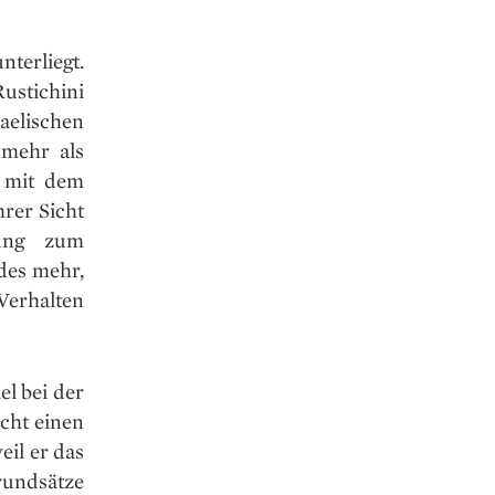
nterliegt.
ustichini
aelischen
 mehr als
– mit dem
rer Sicht
hung zum
des mehr,
Verhalten
l bei der
cht einen
eil er das
rundsätze