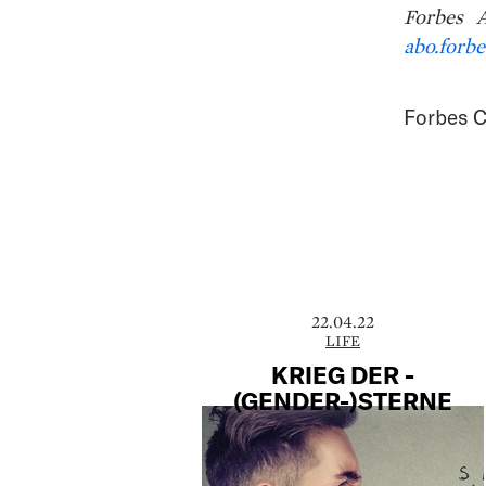
Forbes A
abo.forbe
Forbes C
22.04.22
LIFE
KRIEG DER ­
(GENDER-)STERNE