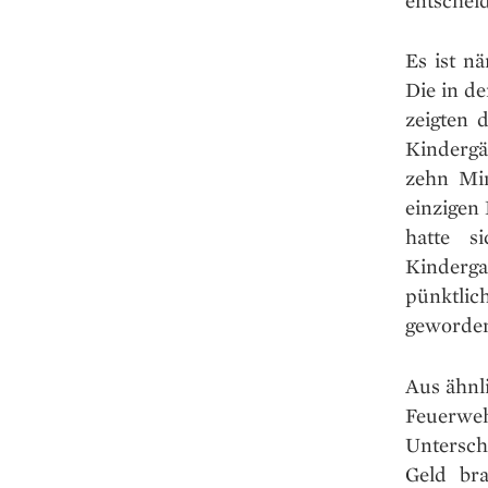
Es ist nä
Die in d
zeigten 
Kindergä
zehn Min
einzigen
hatte s
Kinderga
pünktlic
geworden
Aus ähnl
Feuerweh
Unterschi
Geld bra