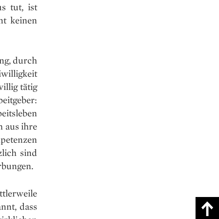
 tut, ist
nt keinen
ng, durch
willigkeit
llig tätig
eitgeber:
beitsleben
 aus ihre
petenzen
lich sind
rbungen.
tlerweile
nnt, dass