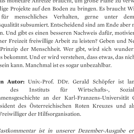
als monetäre Anreize braucht, um große Pläne zu verw
flige Projekte auf den Boden zu bringen. Es braucht W
für menschliches Verhalten, gerne unter dem
qualität subsumiert. Entscheidend sind am Ende aber m
. Und gibt es einen besseren Nachweis dafür, motiviert
iner Freizeit freiwillige Arbeit zu leisten? Geben und 
s Prinzip der Menschheit. Wer gibt, wird sich wunder
es bekommt. Und er wird verstehen, dass etwas, das nich
 sein kann. Manchmal ist es sogar unbezahlbar.
en Autor:
Univ.-Prof. DDr. Gerald Schöpfer ist lan
nd des Instituts für Wirtschafts-, Sozi
mensgeschichte an der Karl-Franzens-Universität G
sident des Österreichischen Roten Kreuzes und al
Freiwilliger der Hilfsorganisation.
astkommentar ist in unserer Dezember-Ausgabe er