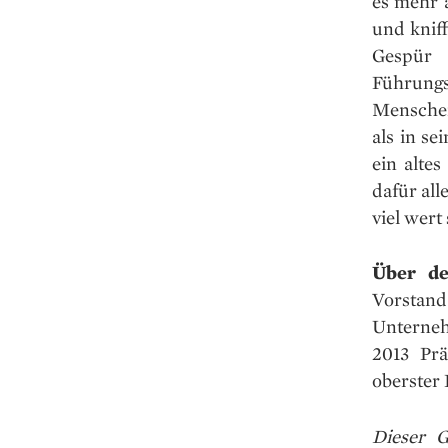
es mehr 
und knif
Gespür 
Führungs
Menschen
als in se
ein alte
dafür all
viel wert
Über d
Vorsta
Unterneh
2013 Prä
oberster 
Dieser G