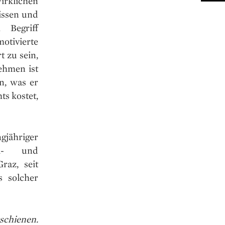
irklichen
issen und
 Begriff
otivierte
 zu sein,
Nehmen ist
n, was er
ts kostet,
gjähriger
al- und
raz, seit
s solcher
schienen.