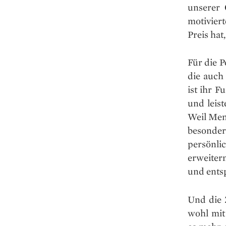
unserer 
motivier
Preis hat
Für die 
die auch 
ist ihr F
und leis
Weil Mens
besonder
persönl
erweiter
und ents
Und die 
wohl mit