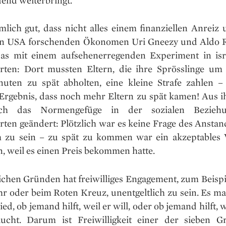
mlich gut, dass nicht alles einem finanziellen Anreiz u
en USA forschenden Ökonomen Uri Gneezy und Aldo R
das mit einem aufsehenerregenden Experiment in isr
rten: Dort mussten Eltern, die ihre Sprösslinge um
uten zu spät abholten, eine kleine Strafe zahlen 
 Ergebnis, dass noch mehr Eltern zu spät kamen! Aus ih
ich das Normengefüge in der sozialen Bezie
rten geändert: Plötzlich war es keine Frage des Anstan
h zu sein – zu spät zu kommen war ein akzeptables 
, weil es einen Preis bekommen hatte.
ichen Gründen hat freiwilliges Engagement, zum Beispie
r oder beim Roten Kreuz, unentgeltlich zu sein. Es ma
ed, ob jemand hilft, weil er will, oder ob jemand hilft, w
ucht. Darum ist Freiwilligkeit einer der sieben G