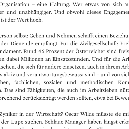
Organisation – eine Haltung. Wer etwas von sich aus
ter und unabhängiger. Und obwohl dieses Engageme
, ist der Wert hoch.
Person selbst: Geben und Nehmen schafft einen Beziehu
der Dienende empfängt. Für die Zivilgesellschaft: Frei
undament. Rund 46 Prozent der Österreicher sind freiwi
ten dabei Millionen an Einsatzstunden. Und für die Arb
chen, die sich für andere einsetzen, auch in ihrem Ar
s aktiv und verantwortungsbewusst sind – und von sich
ichen, fachlichen, sozialen und methodischen Kom
n. Das sind Fähigkeiten, die auch im Arbeitsleben nütz
prechend berücksichtigt werden sollten, etwa bei Bewe
Zyniker in der Wirtschaft? Oscar Wilde müsste sie mit
 der Lupe suchen. Schlaue Manager haben längst erka