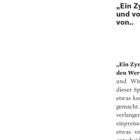
„Ein Z
und vo
von..
„Ein Zyn
den Wert
und Wir
dieser S
etwas ko
gemacht.
verlang
einpreis
etwas ve
entscheid