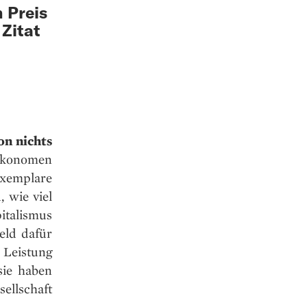
n Preis
 Zitat
on nichts
 Ökonomen
xemplare
 wie viel
italismus
eld dafür
Leistung
sie haben
ellschaft