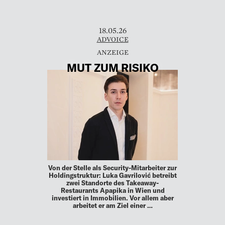
18.05.26
ADVOICE
MUT ZUM RISIKO
Von der Stelle als Security-Mitarbeiter zur
Holdingstruktur: Luka Gavrilović betreibt
zwei Standorte des Takeaway-
Restaurants Apapika in Wien und
investiert in Immobilien. Vor allem aber
arbeitet er am Ziel einer …