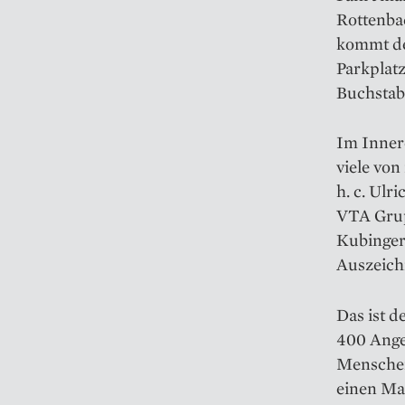
Rottenba
kommt de
Park­plat
Buch­sta
Im Innere
viele von
h. c. Ul
VTA Grupp
Kubinger 
Auszeich
Das ist d
400 Anges
Menschen
einen Ma