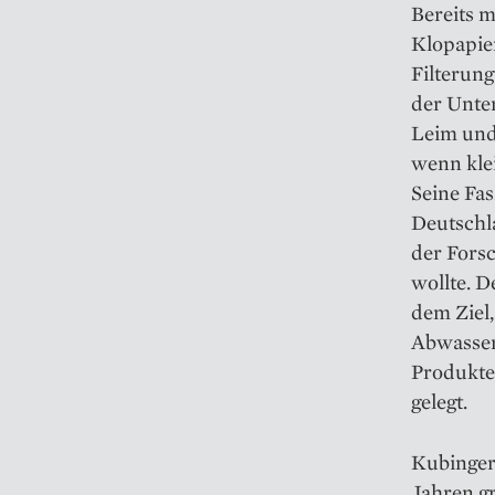
Bereits m
Klopapie
Filterung
der Unte
Leim und
wenn klei
Seine Fas
Deutschla
der Fors
wollte. 
dem Ziel
Abwasserr
Produkte
gelegt.
Kubinger
Jahren g