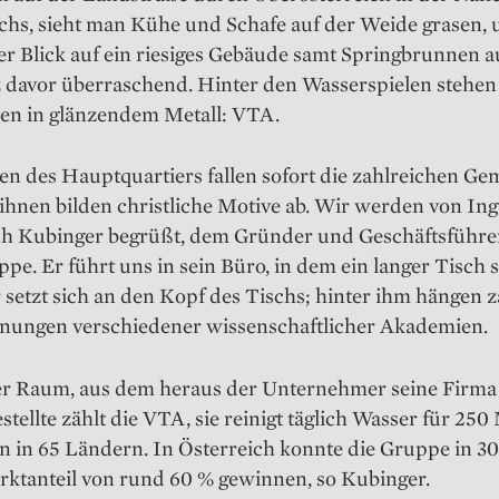
chs, sieht man Kühe und Schafe auf der Weide grasen, 
r Blick auf ein riesiges Gebäude samt Springbrunnen 
z davor überraschend. Hin­ter den Wasserspielen stehen
ben in glänzendem Metall: VTA.
n des Hauptquartiers fallen sofort die zahlreichen Gem
 ihnen bilden christliche Motive ab. Wir werden von Ing
rich Kubinger begrüßt, dem Gründer und Geschäftsführe
e. Er führt uns in sein Büro, in dem ein langer Tisch s
setzt sich an den Kopf des Tischs; hinter ihm hängen z
nungen verschiedener ­wissenschaftlicher Akademien.
er Raum, aus dem heraus der Unternehmer seine Firma l
tellte zählt die VTA, sie reinigt täglich Wasser für 250
 in 65 Ländern. In Österreich konnte die Gruppe in 3
rktanteil von rund 60 % gewinnen, so Kubinger.