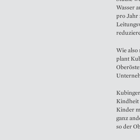
Wasser au
pro Jahr
Leitungsw
reduzier
Wie also
plant Ku
Oberöster
Unterneh
Kubinger 
Kindheit 
Kinder m
ganz and
so der Ob