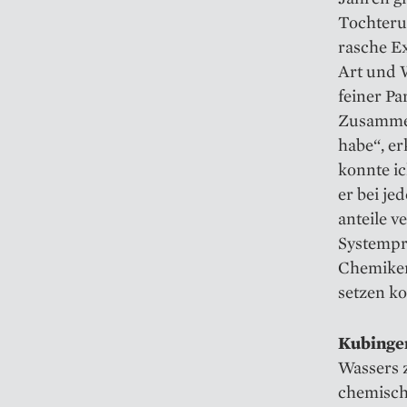
Tochteru
rasche Ex
Art und 
feiner Pa
Zusammen
habe“, er
konnte ic
er bei je
anteile v
Sys­tempr
Chemiker
setzen ko
Kubinger
Wassers z
chemisch