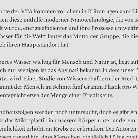
ukte der VTA kommen vor allem in Kläranlagen zum Ei
en diese mithilfe moderner Nanotechnologie, die von 
t wurde, energieeffizienter und ihre Prozesse umweltf
Wasser für die Welt“ lautet das Motto der Gruppe, die hie
ch ihren Hauptstandort hat.
eres Wasser wichtig für Mensch und Natur ist, liegt au
ch nur wenigen ist das Ausmaß bekannt, in dem unser
tzt wird. Einer Studie von Wissenschaftlern der Med-
nimmt der Mensch im Schnitt fünf Gramm Plastik pro 
 entspricht etwa der Menge einer Kreditkarte.
ndheitsfolgen werden noch untersucht, doch es gibt A
ass das Mikroplastik in unserem Körper unter anderem 
inlichkeit erhöht, an Krebs zu erkranken. Die Autoren
isen darauf hin, dass Menschen, die täglich 1,5 bis zwei