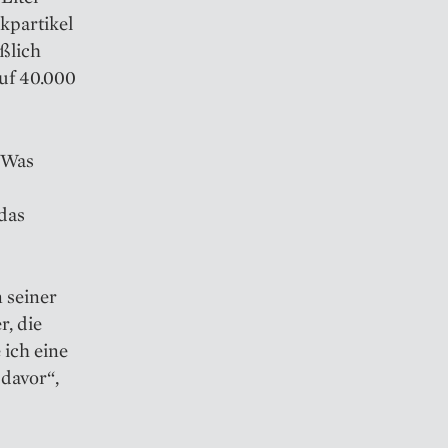
ikpartikel
ßlich
auf 40.000
 Was
 das
 seiner
r, die
ich eine
davor“,