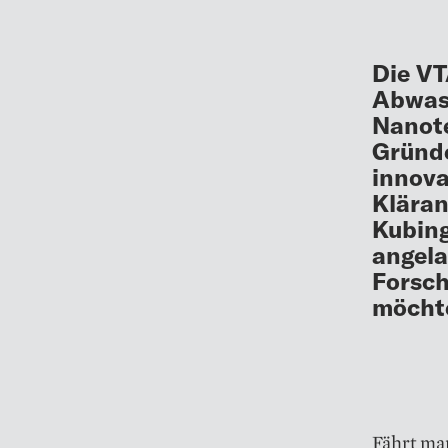
Die VT
Abwass
Nanote
Gründe
innova
Kläran
Kubing
angela
Forsch
möchte
Fährt ma