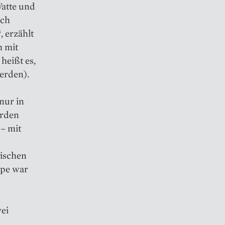
Watte und
rch
, erzählt
h mit
heißt es,
erden).
nur in
erden
– mit
gischen
ppe war
ei