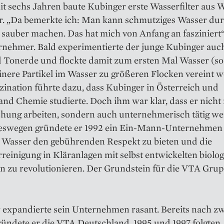
it sechs Jahren baute Kubinger erste Wasserfilter aus 
r. „Da bemerkte ich: Man kann schmutziges Wasser du
 sauber machen. Das hat mich von Anfang an fasziniert“
rnehmer. Bald experimentierte der junge Kubinger auc
 Tonerde und flockte damit zum ersten Mal Wasser (so 
nere Partikel im Wasser zu größeren Flocken vereint w
zination führte dazu, dass Kubinger in Österreich und
nd Chemie studierte. Doch ihm war klar, dass er nicht 
chung arbeiten, sondern auch unternehmerisch tätig w
Deswegen gründete er 1992 ein Ein-Mann-Unternehmen 
, Wasser den gebührenden Respekt zu bieten und die
einigung in Kläranlagen mit selbst entwickelten biolo
n zu revolutionieren. Der Grundstein für die VTA Gru
 expandierte sein Unternehmen rasant. Bereits nach zw
ründete er die VTA Deutschland, 1995 und 1997 folgten