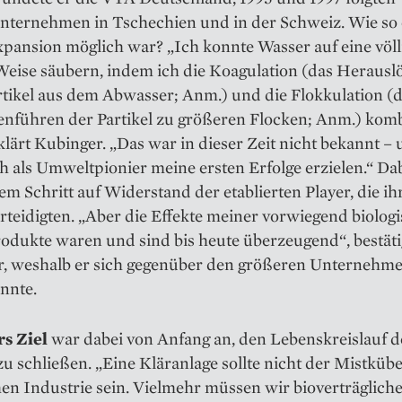
nternehmen in Tschechien und in der Schweiz. Wie so 
pansion möglich war? „Ich konnte Wasser auf eine völl
Weise säubern, indem ich die Koagulation (das Herausl
rtikel aus dem Abwasser; Anm.) und die Flokkulation (
führen der Partikel zu größeren Flocken; Anm.) komb
klärt Kubinger. „Das war in dieser Zeit nicht bekannt – 
h als Umweltpionier meine ersten Erfolge erzielen.“ Dab
dem Schritt auf Widerstand der etablierten Player, die i
erteidigten. „Aber die Effekte meiner vorwiegend biolog
odukte waren und sind bis heute überzeugend“, bestäti
, weshalb er sich gegenüber den größeren Unternehm
nnte.
s Ziel
war dabei von Anfang an, den Lebenskreislauf d
u schließen. „Eine Klär­anlage sollte nicht der Mistkübe
en Industrie sein. Vielmehr müssen wir bioverträglich