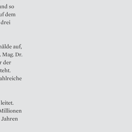
und so
auf dem
 drei
älde auf,
. Mag. Dr.
r der
teht.
ahl­reiche
eitet.
 Millionen
0 Jahren