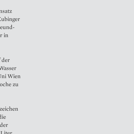
nsatz
Kubinger
reund­
r in
f der
 Wasser
Uni Wien
Woche zu
nzeichen
die
 der
 Liter