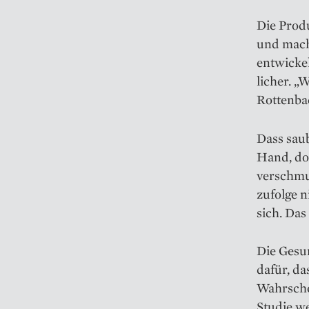
Die Prod
und mach
entwickel
licher. „
Rottenba
Dass saub
Hand, do
verschmu
zufolge 
sich. Das
Die Gesu
dafür, d
Wahrsche
Studie we