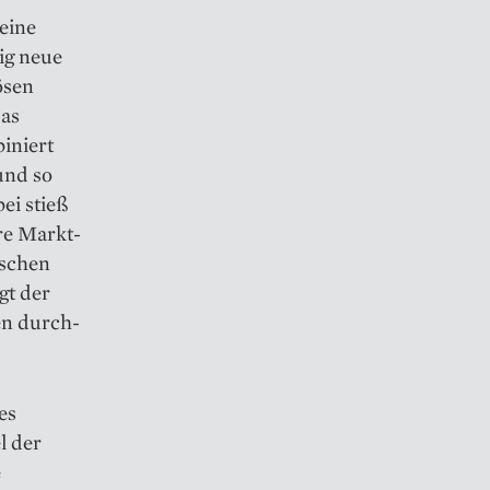
eine
ig neue
ösen
das
iniert
und so
ei stieß
hre Markt­
ischen
gt der
en durch­
es
l der
e