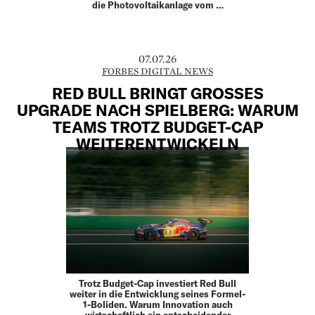
die Photovoltaikanlage vom …
07.07.26
FORBES DIGITAL NEWS
RED BULL BRINGT GROSSES U
PGRADE NACH SPIELBERG: WARUM T
EAMS TROTZ BUDGET-CAP W
EITERENTWICKELN
Trotz Budget-Cap investiert Red Bull
weiter in die Entwicklung seines Formel-
1-Boliden. Warum Innovation auch