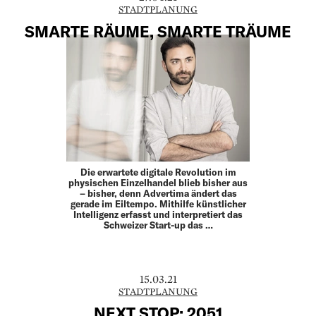
STADTPLANUNG
SMARTE RÄUME, SMARTE TRÄUME
Die erwartete digitale Revolution im
physischen Einzelhandel blieb bisher aus
– bisher, denn Advertima ändert das
gerade im Eiltempo. Mithilfe künstlicher
Intelligenz erfasst und interpretiert das
Schweizer Start-up das …
15.03.21
STADTPLANUNG
NEXT STOP: 2051