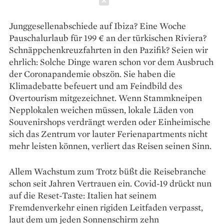
Schließen
Junggesellenabschiede auf Ibiza? Eine Woche
Pauschalurlaub für 199 € an der türkischen Riviera?
Schnäppchenkreuzfahrten in den Pazifik? Seien wir
ehrlich: Solche Dinge waren schon vor dem Ausbruch
der Coronapandemie ­obszön. Sie haben die
Klimadebatte befeuert und am Feindbild des
Overtourism mitgezeichnet. Wenn Stammkneipen
Nepplokalen weichen müssen, ­lokale Läden von
Souvenirshops verdrängt werden oder Einheimische
sich das Zentrum vor ­lauter Ferienapartments nicht
mehr leisten können, verliert das Reisen seinen Sinn.
Allem Wachstum zum Trotz büßt die Reise­branche
schon seit Jahren Vertrauen ein. Covid-­19 drückt nun
auf die Reset-Taste: Italien hat seinem
Fremdenverkehr einen rigiden Leitfaden verpasst,
laut dem um jeden Sonnenschirm zehn