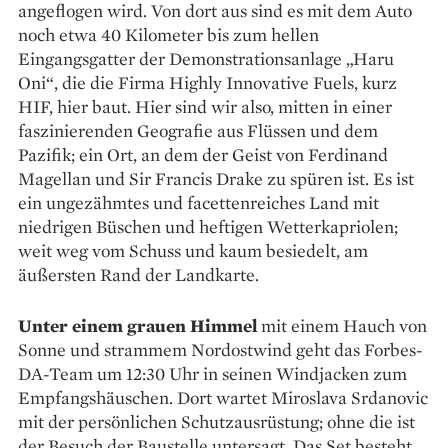
angeflogen wird. Von dort aus sind es mit dem Auto
noch etwa 40 Kilometer bis zum hellen
Eingangsgatter der Demonstrationsanlage „Haru
Oni“, die die Firma Highly Innovative Fuels, kurz
HIF, hier baut. Hier sind wir also, mitten in einer
faszinierenden Geografie aus Flüssen und dem
Pazifik; ein Ort, an dem der Geist von Ferdinand
Magellan und Sir Francis Drake zu spüren ist. Es ist
ein unge­zähmtes und facettenreiches Land mit
niedrigen Büschen und heftigen Wetterkapriolen;
weit weg vom Schuss und kaum besiedelt, am
äußersten Rand der Landkarte.
Unter einem grauen Himmel
mit einem Hauch von
Sonne und strammem Nordostwind geht das Forbes-
DA-Team um 12:30 Uhr in seinen Windjacken zum
Empfangshäuschen. Dort wartet Miroslava Srdanovic
mit der persönlichen Schutzausrüstung; ohne die ist
der Besuch der Baustelle untersagt. Das Set besteht