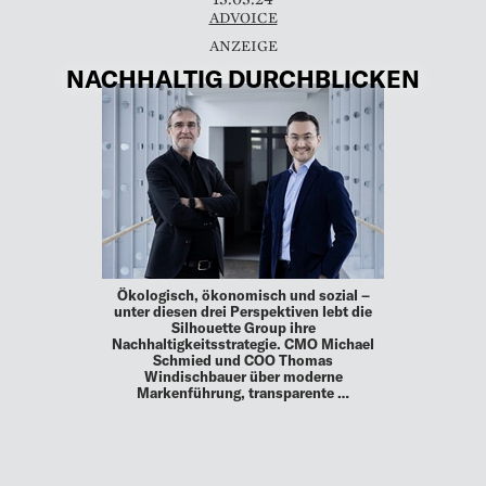
ADVOICE
NACHHALTIG DURCHBLICKEN
Ökologisch, ökonomisch und sozial –
unter diesen drei Perspektiven lebt die
Silhouette Group ihre
Nachhaltigkeitsstrategie. CMO Michael
Schmied und COO Thomas
Windischbauer über moderne
Markenführung, transparente …