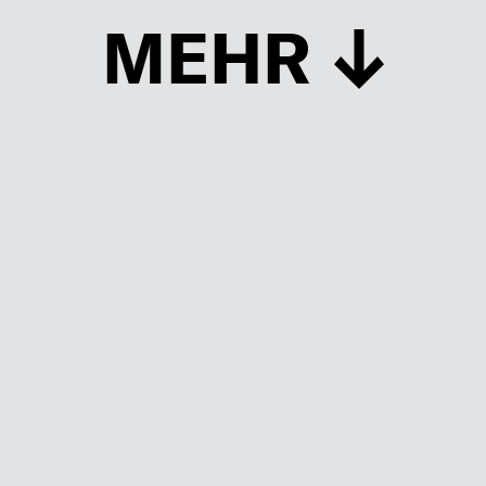
MEHR
Schließen
UP TO DATE
MIT DEM FORBES-NEWSLETTER BEKOMMEN SIE
REGELMÄSSIG DIE SPANNENDSTEN ARTIKEL SOWIE
EVENTANKÜNDIGUNGEN DIREKT IN IHR E-MAIL-POSTFACH