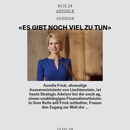
10.11.24
ADVOICE
«ES GIBT NOCH VIEL ZU TUN»
Aurelia Frick, ehemalige
Aussenministerin von Liechtenstein, ist
heute Strategic Advisor bei der smzh ag,
einem unabhängigen Finanzdienstleister.
In ihrer Rolle will Frick mithelfen, Frauen
den Zugang zur Welt der …
13.03.24