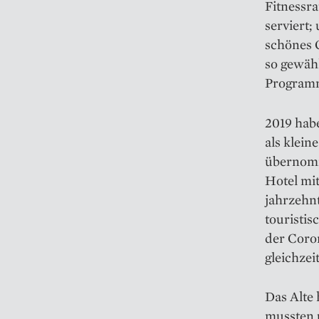
Fitnessra
serviert;
schönes G
so gewähl
Program
2019 habe
als klein
übernomm
Hotel mit
jahrzehnt
touristi
der Coro
gleichzei
Das Alte 
mussten u