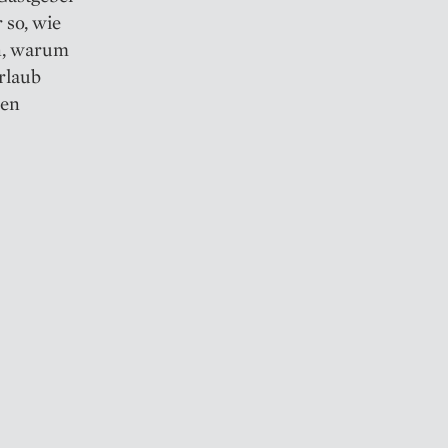
 so, wie
en, warum
rlaub
ren