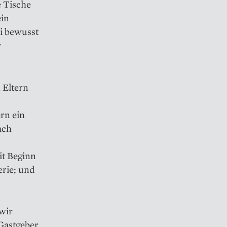
e Tische
ein
ei bewusst
r
 Eltern
rn ein
ach
it Beginn
erie; und
„wir
 Gastgeber