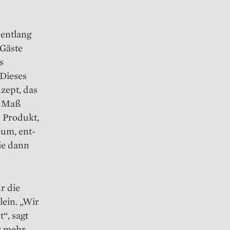
 entlang
 Gäste
s
Dieses
zept, das
f Maß
s Produkt,
 um, ent­
ie dann
r die
lein. „Wir
“, sagt
r mehr