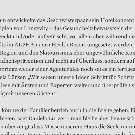
m entwickelte das ­Geschwisterpaar sein Hotelkonzept
zipien von Longevity – das Gesundheitsbewusstsein der
weckt und/oder aufgefrischt, vor allem aber während de
lts im ALPHAtauern Health Resort umgesetzt werden. ­
e Region und den Skitourismus eher ungewöhnliche Kon
dheits­prävention und nicht auf Überfluss, sondern au
tspringe weder einer Agenturidee noch sei es ein fertige
ela Lürzer: „Wir setzen unsere Ideen Schritt für Schritt
diese mit Ärzten und Experten weiter und überprüfen s
ig mit unseren Gästen.“
 könnte der Familien­betrieb auch in die Breite gehen, fü
ieten, sagt Daniela Lürzer – man bleibe aber bewusst k
on überzeugt, dass Masse unserem Haus die Seele nimmt
r wollen den Raum für mehr Begegnung nutzen, nicht fü