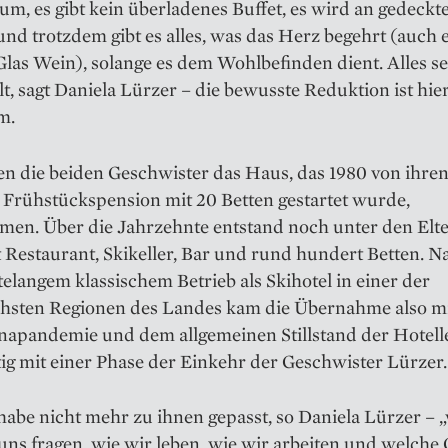
um, es gibt kein überladenes Buffet, es wird an gedeckt
 und trotzdem gibt es alles, was das Herz begehrt (auch 
las Wein), solange es dem Wohlbefinden dient. Alles s
t, sagt Daniela Lürzer – die bewusste Reduktion ist hie
m.
n die beiden Geschwister das Haus, das 1980 von ihren
e Frühstückspension mit 20 Betten gestartet wurde,
en. Über die Jahrzehnte entstand noch unter den Elte
 Restaurant, Skikeller, Bar und rund hundert Betten. N
elangem klassischem Betrieb als Skihotel in einer der
schsten Regionen des Landes kam die Übernahme also m
napandemie und dem allgemeinen Stillstand der Hotell
tig mit einer Phase der Einkehr der Geschwister Lürzer.
habe nicht mehr zu ihnen gepasst, so Daniela Lürzer – 
ns fragen, wie wir leben, wie wir arbeiten und welche