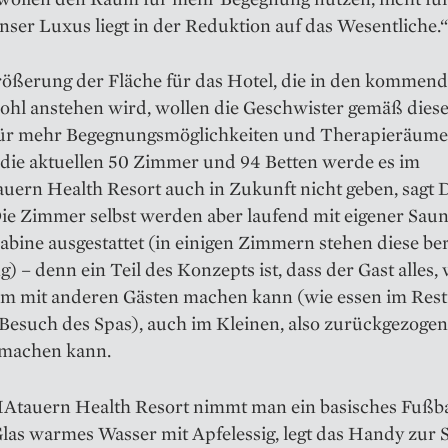
nser Luxus liegt in der Reduktion auf das Wesentliche.“
rößerung der Fläche für das Hotel, die in den kommen
ohl anstehen wird, wollen die Geschwister gemäß dies
ür mehr Begegnungsmöglichkeiten und Therapieräume
 die aktuellen 50 Zimmer und 94 Betten werde es im
ern Health Resort auch in Zukunft nicht geben, sagt 
Die Zimmer selbst werden aber laufend mit eigener Sau
abine ausgestattet (in einigen Zimmern stehen diese ber
) – denn ein Teil des Konzepts ist, dass der Gast alles, 
m mit anderen Gästen machen kann (wie essen im Rest
 Besuch des Spas), auch im Kleinen, also zurückgezogen
machen kann.
tauern Health Resort nimmt man ein basisches Fußba
Glas warmes Wasser mit Apfelessig, legt das Handy zur 