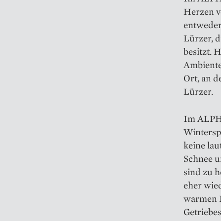
Herzen vo
entweder
Lürzer, 
besitzt. 
Ambiente 
Ort, an 
Lürzer.
Im ALPHAt
Wintersp
keine lau
Schnee un
sind zu 
eher wied
warmen Ma
Getriebes