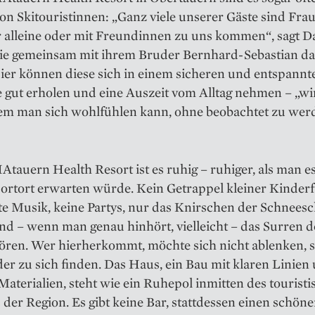
n Skitouristinnen: „Ganz viele unserer Gäste sind Frau
 alleine oder mit Freundinnen zu uns kommen“, sagt D
die gemeinsam mit ihrem Bruder Bernhard-Sebastian da
Hier können diese sich in einem sicheren und entspannt
gut erholen und eine Auszeit vom Alltag nehmen – „wir
dem man sich wohlfühlen kann, ohne beobachtet zu werd
auern Health Resort ist es ruhig – ruhiger, als man e
ortort erwarten wür­de. Kein Getrappel kleiner Kinder
te Musik, keine Partys, nur das Knirschen der Schnees
d – wenn man genau hinhört, vielleicht – das Surren de
hören. Wer hierherkommt, möchte sich nicht ablenken, 
er zu sich finden. Das Haus, ein Bau mit klaren Linien
terialien, steht wie ein Ruhepol inmitten des tourist
 der Region. Es gibt keine Bar, stattdessen einen schön