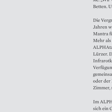
Betten. U
Die Verg
Jahren w
Mantra f
Mehr als
ALPHAtau
Lürzer. 
Infrarotk
Verfügung
gemeinsa
oder der
Zimmer, 
Im ALPHA
sich ein 