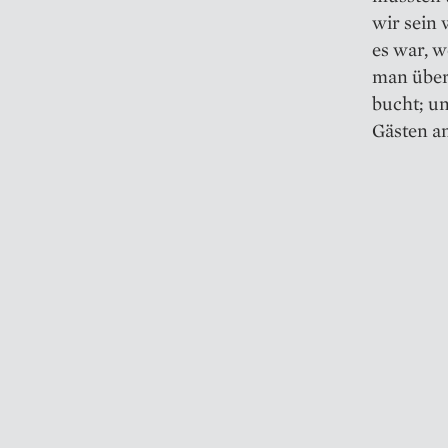
wir sein 
es war, 
man über
bucht; u
Gästen an