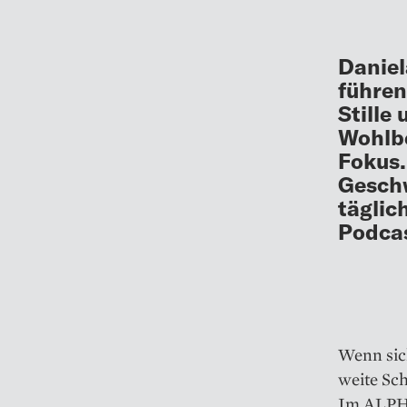
Daniel
führen
Stille
Wohlbe
Fokus.
Geschw
täglic
Podcas
Wenn sich
weite Sch
Im ALPHA