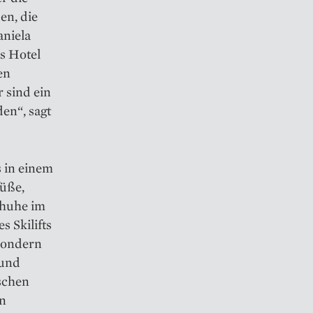
en, die
aniela
s Hotel
en
 sind ein
en“, sagt
s in einem
füße,
chuhe im
s Skilifts
sondern
 und
ischen
en