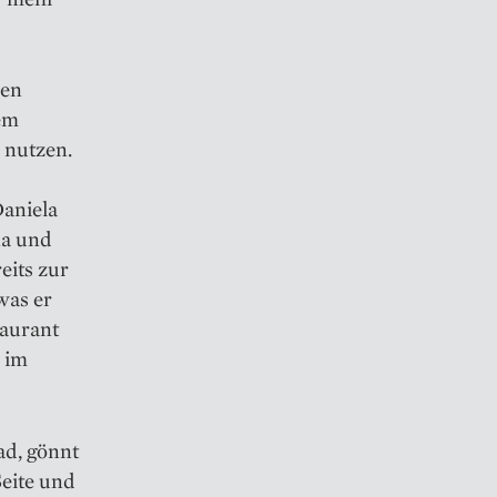
den
em
 nutzen.
Daniela
na und
eits zur
was er
aurant
 im
d, gönnt
Seite und