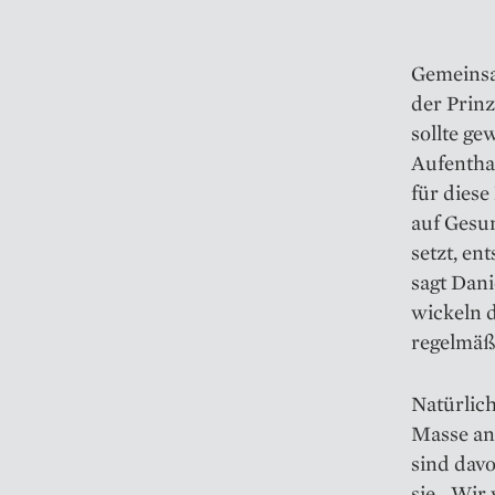
Gemeinsa
der Prin
sollte ge
Aufentha
für dies
auf Gesun
setzt, en
sagt Dani
wickeln 
regelmäß
Natürlich
Masse anb
sind dav
sie. „Wi