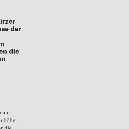
ürzer
ase der
im
en die
en
eine
n höher.
r die