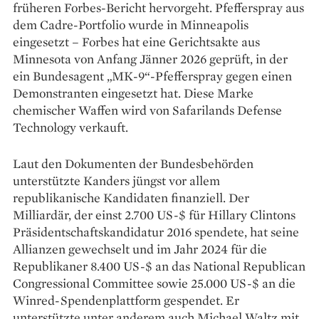
früheren Forbes-Bericht hervorgeht. Pfefferspray aus
dem Cadre-Portfolio wurde in Minneapolis
eingesetzt – Forbes hat eine Gerichtsakte aus
Minnesota von Anfang Jänner 2026 geprüft, in der
ein Bundesagent „MK-9“-Pfeffer­spray gegen einen
Demonstranten eingesetzt hat. Die­se Marke
chemischer Waffen wird von Safarilands ­Defense
Technology verkauft.
Laut den Dokumenten der Bundesbehörden
unterstützte Kanders jüngst vor allem
republikanische Kandidaten finanziell. Der
Milliardär, der einst 2.700 US-$ für Hillary Clintons
Präsidentschaftskandidatur 2016 spendete, hat seine
Allianzen gewechselt und im Jahr 2024 für die
Republikaner 8.400 US-$ an das National Republican
Congressional Committee sowie 25.000 US-$ an die
Winred-Spendenplattform gespendet. Er
unterstützte unter anderem auch Michael Waltz mit