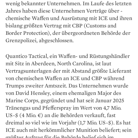
wenig bekannter Unternehmen. Im Laufe des ­letzten
Jahres haben diese Unternehmen Verträge über ­
chemische Waffen und Ausrüstung mit ICE und ihren
bislang größten Vertrag mit CBP (Customs and
Border Protection), der übergeordneten Behörde der
Grenzpolizei, abgeschlossen.
Quantico Tactical, ein Waffen- und Rüstungshändler
mit Sitz in Aberdeen, North Carolina, ist laut
Vertrags­unterlagen der mit Abstand größte Lieferant
von chemischen Waffen an ICE und CBP während
Trumps zweiter Amtszeit. Das Unternehmen wurde
von David Hensley, einem ehemaligen Major des
Marine Corps, gegründet und hat seit Januar 2025
Tränengas und ­Pfefferspray im Wert von 4,7 Mio.
US-$ (4 Mio. €) an die Behörden verkauft, fast
dreimal so viel wie im Vorjahr (1,7 Mio. US-$). Es hat
ICE auch mit herkömm­licher Munition beliefert; sein
größter Auftrag für die Behörde belief sich im