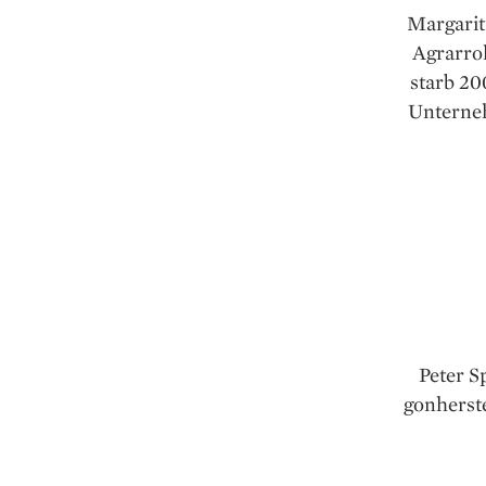
Margarit
Agrarro
starb 20
Unterneh
Peter S
gonherst