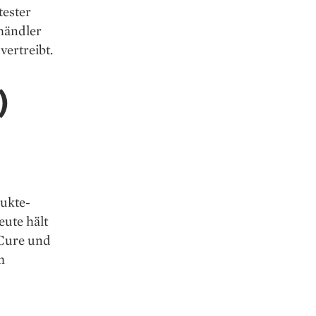
tester
ohändler
ertreibt.
)
ukte­
eute hält
 Cure und
m