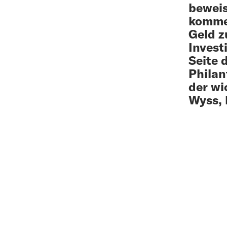
beweis
kommen
Geld z
Invest
Seite 
Philan
der wi
Wyss, 