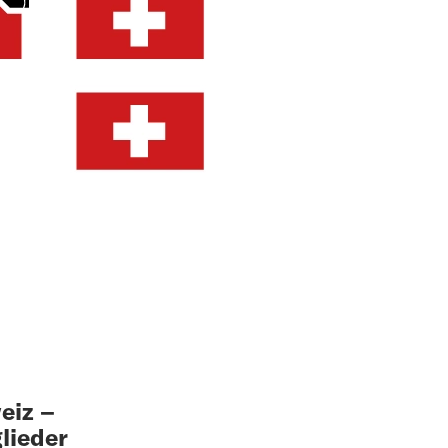
eiz –
lieder