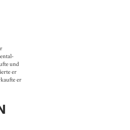
r
ental­
ufte und
ierte er
rkaufte er
N