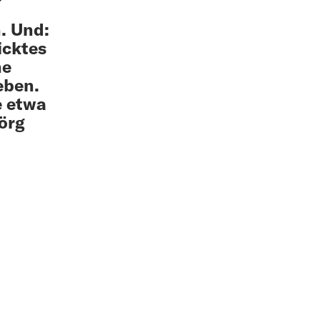
. Und:
icktes
ne
eben.
e etwa
örg