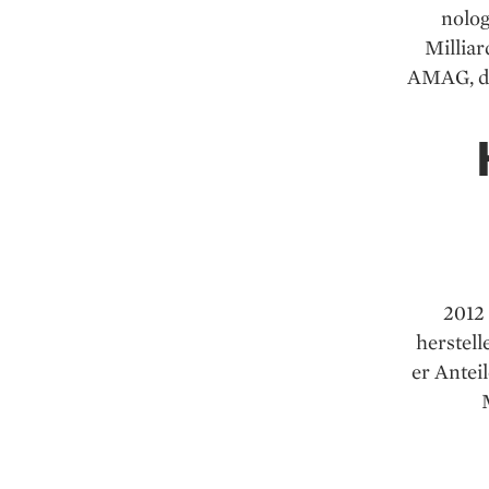
nolog
Milliar
AMAG, de
2012
herstell
er Antei