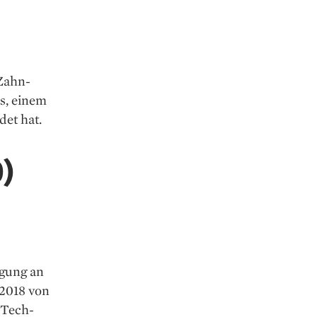
 Zahn­
s, einem
det hat.
)
igung an
2018 von
-Tech­