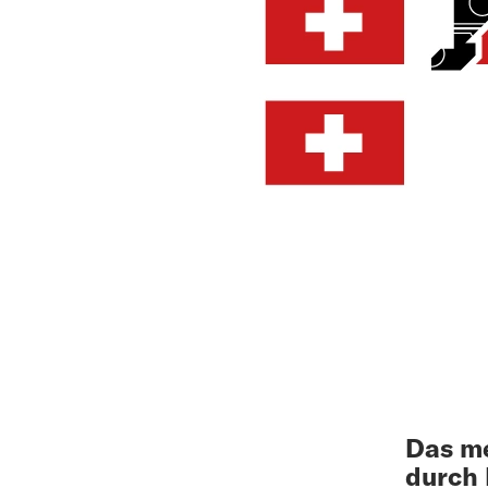
Das me
durch 