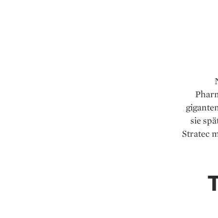
Pharm
gigante
sie spä
Stratec m