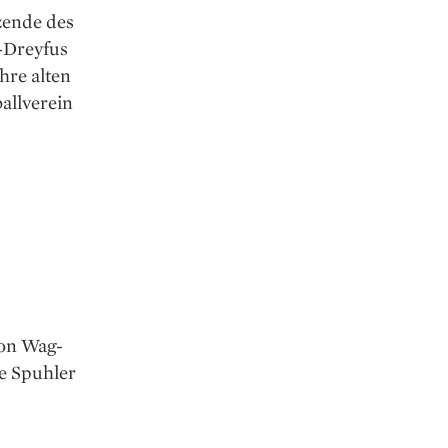
zende des
­Dreyfus
hre alten
allverein
von Wag­
e Spuhler