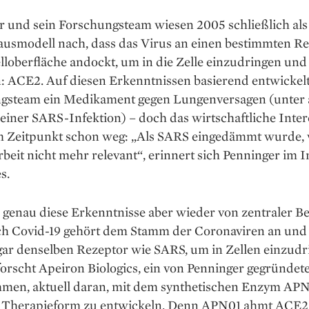
 und sein Forschungsteam wiesen 2005 schließlich als 
usmodell nach, dass das Virus an einen bestimmten R
lloberfläche andockt, um in die Zelle einzudringen und 
n: ACE2. Auf diesen Erkenntnissen ­basierend entwickel
gsteam ein Medikament gegen Lungenversagen (unter
 einer SARS-Infektion) – doch das wirtschaftliche Inte
m Zeitpunkt schon weg: „Als SARS eingedämmt ­wurde, 
beit nicht mehr relevant“, erinnert sich Penninger im 
s.
genau diese Erkennt­nisse aber wieder von zentraler B
h Covid-19 gehört dem Stamm der Coronaviren an und 
ar denselben Rezeptor wie SARS, um in Zellen einzudr
orscht Apeiron Biologics, ein von Penninger gegründet
men, aktuell daran, mit dem synthetischen Enzym APN0
 Therapie­form zu entwickeln. Denn APN01 ahmt ACE2