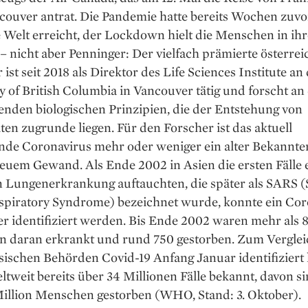
couver antrat. Die Pandemie hatte bereits Wochen zuvo
 Welt erreicht, der Lockdown hielt die Menschen in ih
 nicht aber Penninger: Der vielfach prämierte österrei
 ist seit 2018 als Direktor des Life Sciences Institute an 
y of British Columbia in Vancouver tätig und forscht an
enden biologischen Prinzipien, die der Entstehung von
en zugrunde liegen. Für den Forscher ist das ­aktuell
ende Coronavirus mehr oder ­weniger ein alter Bekannt
euem Gewand. Als Ende 2002 in ­Asien die ersten Fälle 
Lungen­erkrankung ­auftauchten, die ­später als SARS 
espiratory ­Syndrome) bezeichnet wurde, konnte ein Co
ger identifiziert werden. Bis Ende 2002 ­waren mehr als 
 daran erkrankt und rund 750 gestorben. Zum Vergleic
sischen Behörden Covid-19 Anfang Januar identifiziert
tweit bereits über 34 Millionen ­Fälle bekannt, davon 
Million Menschen gestorben (WHO, Stand: 3. Oktober).