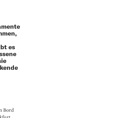
amente
ommen,
bt es
assene
sie
ckende
an Bord
kfurt