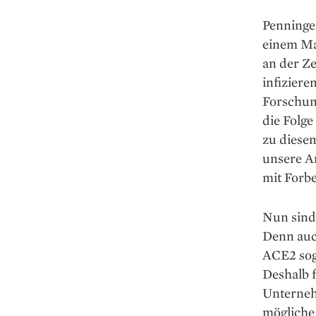
Penninger
einem Ma
an der Ze
infiziere
Forschun
die Folge
zu diese
unsere Ar
mit Forbe
Nun sind 
Denn auc
ACE2 sog
Deshalb f
Unterneh
mögliche