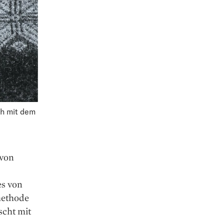
ch mit dem
 von
es von
methode
scht mit