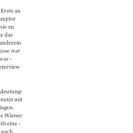
­Erste an
ezeptor
sie zu
te das
 anderem
resse war
war ­
Interview
edeutung:
nutzt mit
ingen.
es Wiener
1 eine ­
 nach,