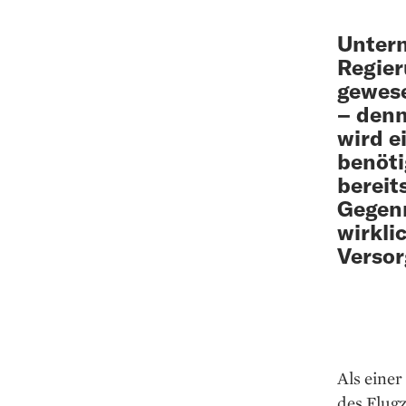
Untern
Regier
gewes
– denn
wird e
benöti
bereit
Gegenm
wirkli
Versor
Als einer
des Flugz