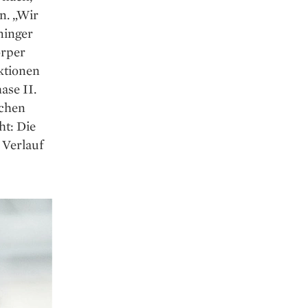
n. „Wir
ninger
örper
ktionen
ase II.
schen
ht: Die
 Verlauf