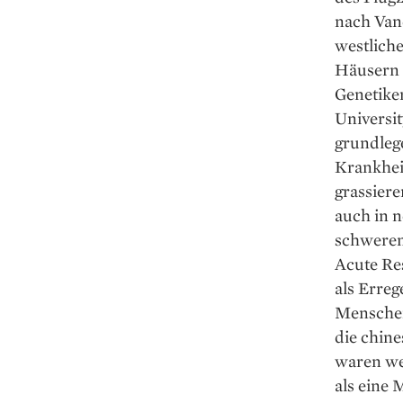
nach Van
westliche
Häusern –
Genetiker
Universit
grundleg
Krankheit
grassier
auch in n
schweren 
Acute ­R
als ­Erre
Menschen
die chine
waren wel
als eine 