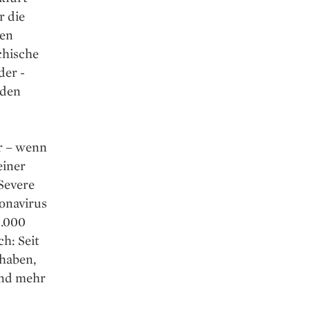
r die
ren
chische
der ­
 den
er – wenn
einer
(Severe
ronavirus
8.000
h: Seit
 haben,
sind mehr