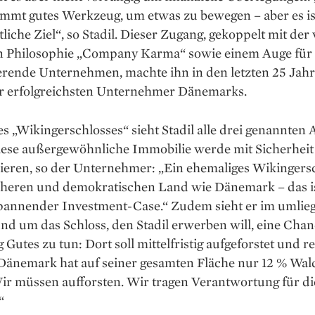
mmt gutes Werkzeug, um etwas zu be­wegen – aber es is
tliche Ziel“, so Stadil. Dieser Zugang, gekoppelt mit der
n Philosophie „Company Karma“ ­sowie einem Auge für
erende Unternehmen, machte ihn in den letzten 25 Jah
r erfolgreichsten Unternehmer Dänemarks.
es „Wikingerschlosses“ sieht Stadil alle drei genannten
Diese außergewöhnliche Immobilie werde mit Sicherheit
ieren, so der Unternehmer: „Ein ehemaliges Wikingersc
cheren und demokratischen Land wie Dänemark – das is
pannender Investment-Case.“ Zudem sieht er im umlie
d um das Schloss, den Stadil erwerben will, eine Chan
ig Gutes zu tun: Dort soll mittelfristig aufgeforstet und r
Dänemark hat auf seiner gesamten Fläche nur 12 % Wald
Wir müssen aufforsten. Wir tragen Verantwortung für d
“