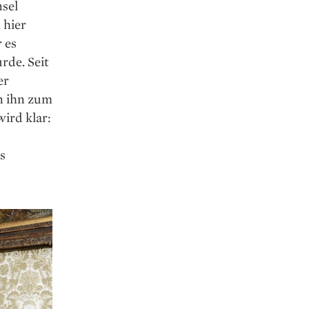
nsel
 hier
 es
rde. Seit
er
n ihn zum
ird klar:
s