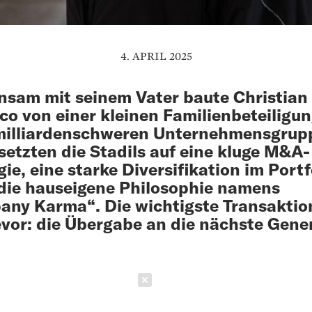
4. APRIL 2025
sam mit seinem Vater baute Christian 
co von einer kleinen Familien­beteiligun
milliarden­schweren Unter­nehmensgrupp
setzten die Stadils auf eine kluge M&A-
gie, eine starke Diversifikation im Portf
die hauseigene Philosophie namens
ny Karma“. Die wichtigste Trans­aktio
vor: die Übergabe an die nächste Gene
Schließen