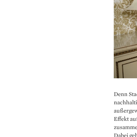
Denn Stad
nachhalti
außergew
Effekt a
zusammen
Dabei geh