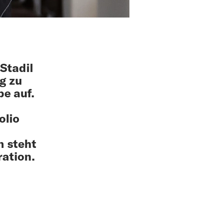
Stadil
g zu
e auf.
olio
n steht
ration.