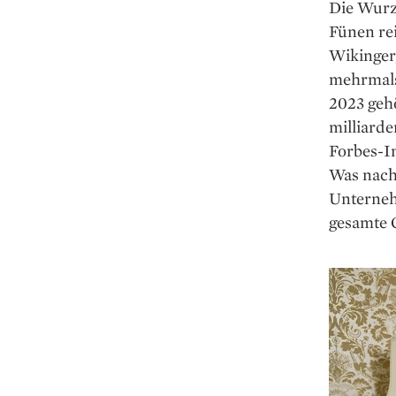
Die Wurze
Fünen rei
Wikinger,
mehrmals
2023 geh
milliard
Forbes-I
Was nach
Unternehm
gesamte G