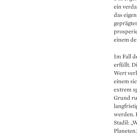
ein verda
das eigen
geprägte
prosperi
einem de
Im Fall d
erfüllt. 
Wert verl
einem si
extrem s
Grund run
langfrist
werden. 
Stadil: „
Planeten.