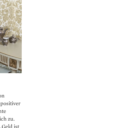
on
positiver
nte
ich zu.
„Geld ist