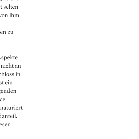
t selten
 von ihm
ren zu
 Aspekte
 nicht an
hloss in
t ein
genden
ce,
enaturiert
anteil.
iesen