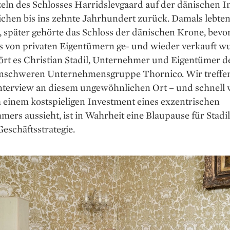
ln des Schlosses Harrids­levgaard auf der dänischen I
chen bis ins zehnte Jahrhundert zurück. Damals lebten
 später gehörte das Schloss der dänischen Krone, bevor
 von privaten Eigentümern ge- und wieder verkauft wu
ört es Christian Stadil, Unternehmer und Eigentümer d
enschweren Unternehmensgruppe Thornico. Wir treffe
nterview an diesem ungewöhnlichen Ort – und schnell w
 einem kostspieligen Investment eines exzentrischen
ers aussieht, ist in Wahrheit eine Blaupause für Stadil
eschäftsstrategie.